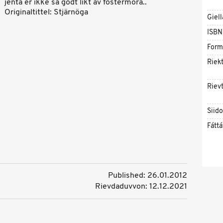
jenta er ikke så godt likt av fostermora..
Originaltittel: Stjärnöga
Giell
ISBN
Form
Riekt
Rievt
Siid
Fáttá
Published: 26.01.2012
Rievdaduvvon: 12.12.2021