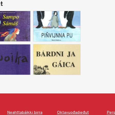
t
Neahttabáikki birra
Oktavuođadieđut
Pers