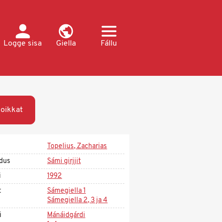
Logge sisa
Giella
Fállu
oikkat
Topelius, Zacharias
dus
Sámi girjjit
i
1992
t
Sámegiella 1
Sámegiella 2, 3 ja 4
i
Mánáidgárdi