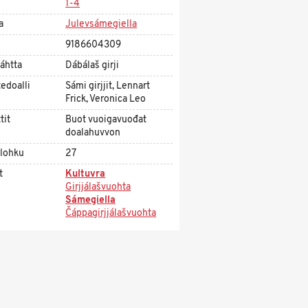
1-4
a
Julevsámegiella
9186604309
áhtta
Dábálaš girji
edoalli
Sámi girjjit, Lennart
Frick, Veronica Leo
tit
Buot vuoigavuođat
doalahuvvon
olohku
27
t
Kultuvra
Girjjálašvuohta
Sámegiella
Čáppagirjjálašvuohta