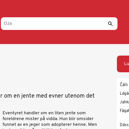
Lu
Čálli
Lágá
yr om en jente med evner utenom det
Jahk
Fága
Eventyret handler om en liten jente som
foreldrene mister på vidda. Hun blir omsider
funnet av en jeger som adopterer henne. Men
Dáss