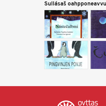
Sullásaš oahpponeavvu