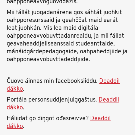
oahpponeavvoguovddážis.
Mii fállát juogadanárena gos sáhtát juohkit
oahpporesurssaid ja geahččat maid earát
leat juohkán. Mis lea maid digitála
oahpponeavvobuvttadanreaidu, ja mii fállat
geavaheaddjeliseanssaid studeanttaide,
mánáidgárdepedagogaide, oahpaheddjiide ja
oahpponeavvobuvttadeddjiide.
Čuovo áinnas min facebooksiiddu.
Deaddil
dákko
.
Portála personsuddjenjulggaštus.
Deaddil
dákko
.
Háliidat go diŋgot ođasreivve?
Deaddil
dákko
.