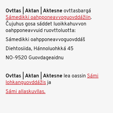
Ovttas | Aktan | Aktesne
ovttasbargá
Sámedikki oahpponeavvoguovddážiin
.
Čujuhus gosa sáddet luoikkahuvvon
oahpponeavvuid ruovttoluotta:
Sámedikki oahpponeavvoguovddáš
Diehtosiida, Hánnoluohkká 45
NO-9520 Guovdageaidnu
Ovttas | Aktan | Aktesne
lea oassin
Sámi
lohkanguovddážis
ja
Sámi allaskuvllas.