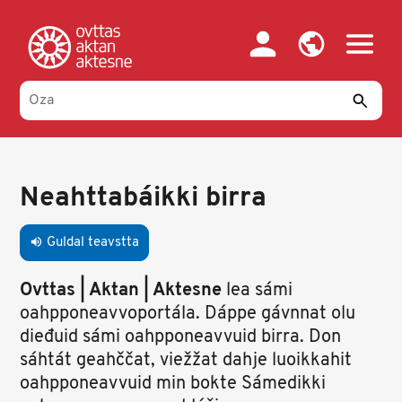
Skip
to
main
content
Neahttabáikki birra
Guldal teavstta
volume_up
Ovttas | Aktan | Aktesne
lea sámi
oahpponeavvoportála. Dáppe gávnnat olu
dieđuid sámi oahpponeavvuid birra. Don
sáhtát geahččat, viežžat dahje luoikkahit
oahpponeavvuid min bokte Sámedikki