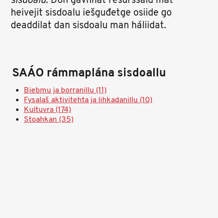
sisdoalu.
Don gávnnat resurssaid mat
heivejit sisdoalu iešguđetge osiide go
deaddilat dan sisdoalu man háliidat.
SAÁO rámmaplána sisdoallu
Biebmu ja borranillu (11)
Fysalaš aktivitehta ja lihkadanillu (10)
Kultuvra (174)
Stoahkan (35)