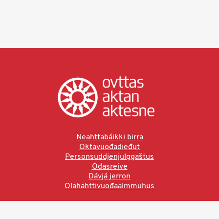
Neahttabáikki birra
Oktavuođadieđut
Personsuddjenjulggaštus
Ođasreive
Dávjá jerron
Olahahttivuođaalmmuhus
Ved å bruke denne siden aksepterer du brukervilkårne.
Les vår personvernerklæring