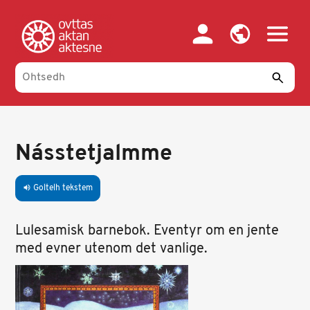
Skip
to
main
content
Násstetjalmme
Goltelh tekstem
volume_up
Lulesamisk barnebok. Eventyr om en jente
med evner utenom det vanlige.