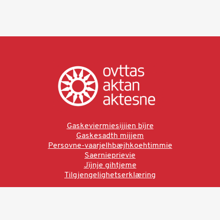
Gaskeviermiesijjien bïjre
Gaskesadth mijjem
Persovne-vaarjelhbæjhkoehtimmie
Saernieprievie
Jïjnje gihtjeme
Tilgjengelighetserklæring
Ved å bruke denne siden aksepterer du brukervilkårne.
Les vår personvernerklæring
Ovttas | Aktan | Aktesne