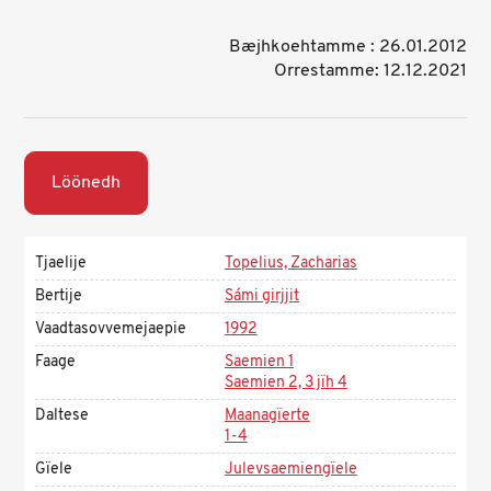
Bæjhkoehtamme : 26.01.2012
Orrestamme: 12.12.2021
Löönedh
Tjaelije
Topelius, Zacharias
Bertije
Sámi girjjit
Vaadtasovvemejaepie
1992
Faage
Saemien 1
Saemien 2, 3 jïh 4
Daltese
Maanagïerte
1-4
Gïele
Julevsaemiengïele