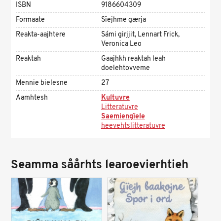
ISBN
9186604309
Formaate
Sïejhme gærja
Reakta-aajhtere
Sámi girjjit, Lennart Frick,
Veronica Leo
Reaktah
Gaajhkh reaktah leah
doelehtovveme
Mennie bielesne
27
Aamhtesh
Kultuvre
Litteratuvre
Saemiengïele
heevehtslitteratuvre
Seamma såårhts learoevierhtieh