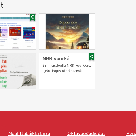
t
NRK vuorká
Sámi sisdoallu NRK vuorkkás,
1960-logus otná beaivái.
Neahttabáikki birra
Oktavuođadieđut
Pers