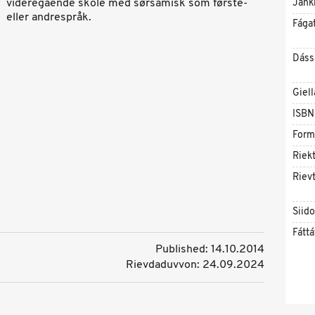
videregående skole med sørsamisk som første-
Jahk
eller andrespråk.
Fága
Dáss
Giell
ISBN
Form
Riekt
Rievt
Siid
Fáttá
Published: 14.10.2014
Rievdaduvvon: 24.09.2024