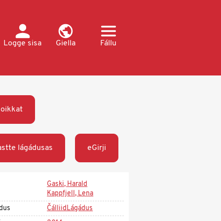
Logge sisa
Giella
Fállu
oikkat
stte lágádusas
eGirji
Gaski, Harald
Kappfjell, Lena
dus
ČálliidLágádus