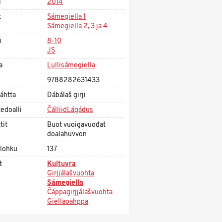
i
2014
t
Sámegiella 1
Sámegiella 2, 3 ja 4
i
8-10
JS
a
Lullisámegiella
9788282631433
áhtta
Dábálaš girji
edoalli
ČálliidLágádus
tit
Buot vuoigavuođat
doalahuvvon
olohku
137
t
Kultuvra
Girjjálašvuohta
Sámegiella
Čáppagirjjálašvuohta
Giellaoahppa