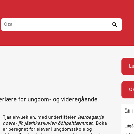
Lu
Oa
erlære for ungdom- og videregående
Čálli
Tjaalehvuekieh, med undertittelen
learoegærja
noere- jïh jåarhkeskuvlen ööhpehtæmman.
Boka
Lágá
er beregnet for elever i ungdomsskole og