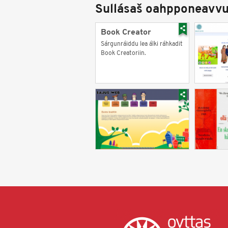
Sullásaš oahpponeavvu
Book Creator
Sárgunráiddu lea álki ráhkadit
Book Creatoriin.