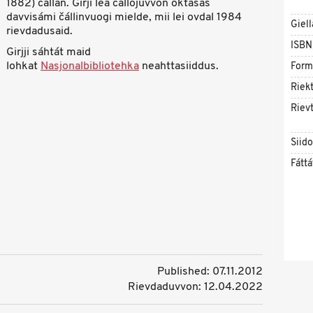
1882) čállán. Girji lea čállojuvvon oktasaš
davvisámi čállinvuogi mielde, mii lei ovdal 1984
Giell
rievdadusaid.
ISBN
Girjji sáhtát maid
lohkat
Nasjonalbibliotehka
neahttasiiddus.
Form
Riekt
Rievt
Siid
Fáttá
Published: 07.11.2012
Rievdaduvvon: 12.04.2022