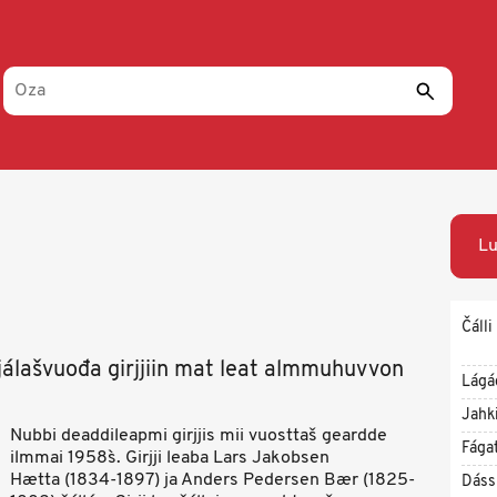
Lu
Čálli
jálašvuođa girjjiin mat leat almmuhuvvon
Lágá
Jahk
Nubbi deaddileapmi girjjis mii vuosttaš geardde
Fága
ilmmai 1958`s. Girjji leaba Lars Jakobsen
Hætta (1834-1897) ja Anders Pedersen Bær (1825-
Dáss