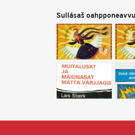
Sullásaš oahpponeavvu