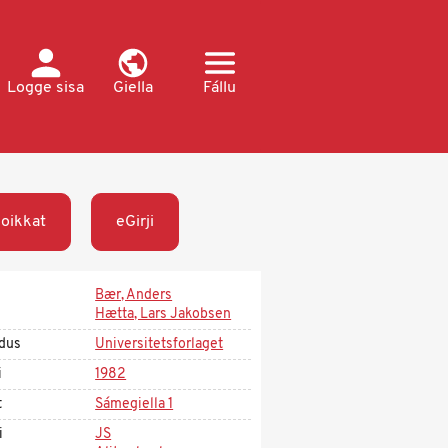
Logge sisa
Giella
Fállu
oikkat
eGirji
Bær, Anders
Hætta, Lars Jakobsen
dus
Universitetsforlaget
i
1982
t
Sámegiella 1
i
JS