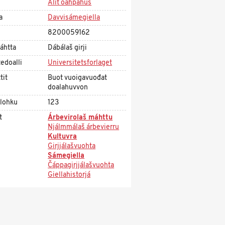
Alit oahpahus
a
Davvisámegiella
8200059162
áhtta
Dábálaš girji
edoalli
Universitetsforlaget
tit
Buot vuoigavuođat
doalahuvvon
olohku
123
t
Árbevirolaš máhttu
Njálmmálaš árbevierru
Kultuvra
Girjjálašvuohta
Sámegiella
Čáppagirjjálašvuohta
Giellahistorjá