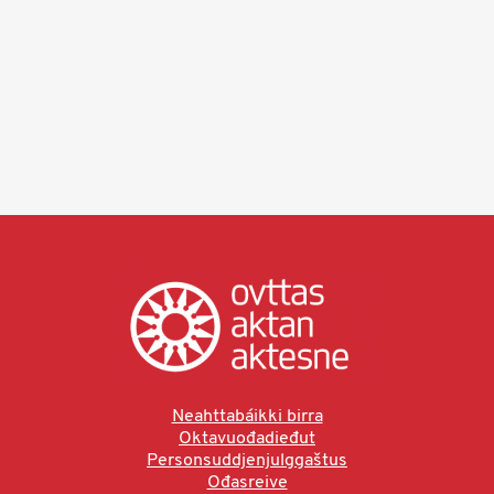
Neahttabáikki birra
Oktavuođadieđut
Personsuddjenjulggaštus
Ođasreive