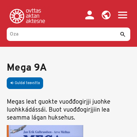
Skip
to
main
content
Mega 9A
Guldal teavstta
volume_up
Megas leat guokte vuođđogirjji juohke
luohkkádássái. Buot vuođđogirjjiin lea
seamma lágan huksehus.