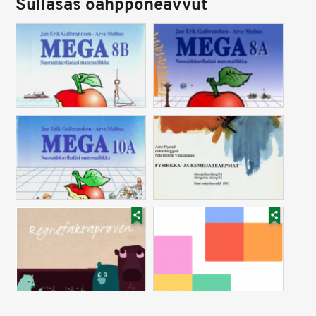
Sullásaš oahpponeavvut