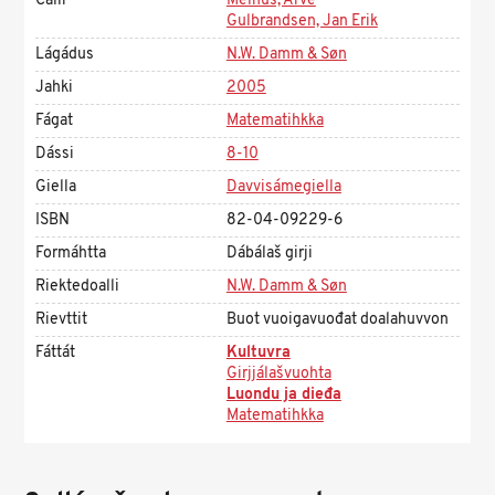
Čálli
Melhus, Arve
Gulbrandsen, Jan Erik
Lágádus
N.W. Damm & Søn
Jahki
2005
Fágat
Matematihkka
Dássi
8-10
Giella
Davvisámegiella
ISBN
82-04-09229-6
Formáhtta
Dábálaš girji
Riektedoalli
N.W. Damm & Søn
Rievttit
Buot vuoigavuođat doalahuvvon
Fáttát
Kultuvra
Girjjálašvuohta
Luondu ja dieđa
Matematihkka