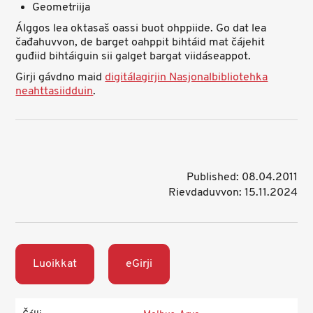
Geometriija
Álggos lea oktasaš oassi buot ohppiide. Go dat lea
čađahuvvon, de barget oahppit bihtáid mat čájehit
guđiid bihtáiguin sii galget bargat viidáseappot.
Girji gávdno maid
digitálagirjin Nasjonalbibliotehka
neahttasiidduin
.
Published: 08.04.2011
Rievdaduvvon: 15.11.2024
Luoikkat
eGirji