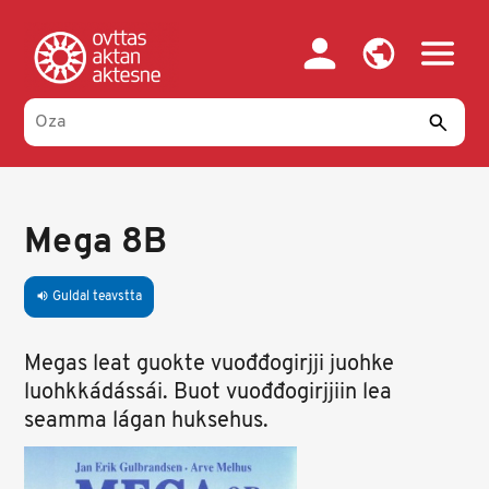
Skip
to
main
content
Mega 8B
Guldal teavstta
volume_up
Megas leat guokte vuođđogirjji juohke
luohkkádássái. Buot vuođđogirjjiin lea
seamma lágan huksehus.