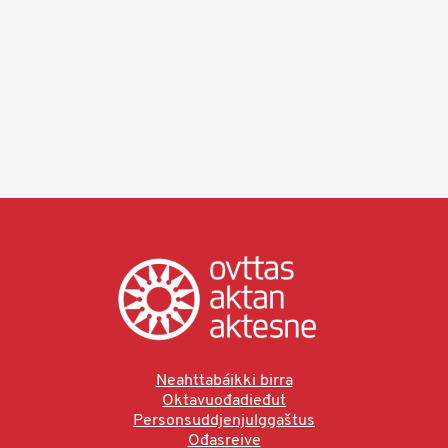
Neahttabáikki birra
Oktavuođadieđut
Personsuddjenjulggaštus
Ođasreive