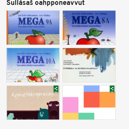
Sullásaš oahpponeavvut