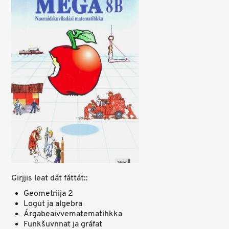
Girjjis leat dát fáttát::
Geometriija 2
Logut ja algebra
Árgabeaivvematematihkka
Funkšuvnnat ja gráfat