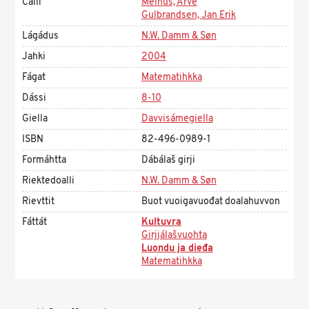
Čálli
Melhus, Arve
Gulbrandsen, Jan Erik
Lágádus
N.W. Damm & Søn
Jahki
2004
Fágat
Matematihkka
Dássi
8-10
Giella
Davvisámegiella
ISBN
82-496-0989-1
Formáhtta
Dábálaš girji
Riektedoalli
N.W. Damm & Søn
Rievttit
Buot vuoigavuođat doalahuvvon
Fáttát
Kultuvra
Girjjálašvuohta
Luondu ja dieđa
Matematihkka