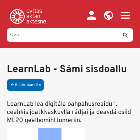
Skip
to
main
content
LearnLab - Sámi sisdoallu
Guldal teavstta
volume_up
LearnLab lea digitála oahpahusreaidu 1.
ceahkis joatkkaskuvlla rádjai ja deavdá osiid
ML20 gealbomihttomeriin.