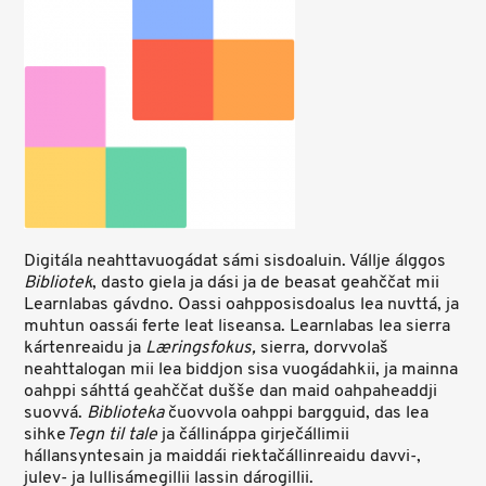
Digitála neahttavuogádat sámi sisdoaluin. Vállje álggos
Bibliotek
, dasto giela ja dási ja de beasat geahččat mii
Learnlabas gávdno. Oassi oahpposisdoalus lea nuvttá, ja
muhtun oassái ferte leat liseansa. Learnlabas lea sierra
kártenreaidu ja
Læringsfokus,
sierra
,
dorvvolaš
neahttalogan mii lea biddjon sisa vuogádahkii, ja mainna
oahppi sáhttá geahččat dušše dan maid oahpaheaddji
suovvá.
Biblioteka
čuovvola oahppi bargguid, das lea
sihke
Tegn til tale
ja čállináppa girječállimii
hállansyntesain ja maiddái riektačállinreaidu davvi-,
julev- ja lullisámegillii lassin dárogillii.