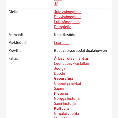
JS
Giella
Julevsámegiella
Davvisámegiella
Lullisámegiella
Dárogiella
Formáhtta
Neahttasiidu
Riektedoalli
LearnLab
Rievttit
Buot vuoigavuođat doalahuvvon
Fáttát
Árbevirolaš máhttu
Luondduávkkástallan
Juoigan
Duodji
Geografiija
Olbmot ja riikkat
Sápmi
Historjá
Norgga historjá
Sámi historjá
Kultuvra
Girjjálašvuohta