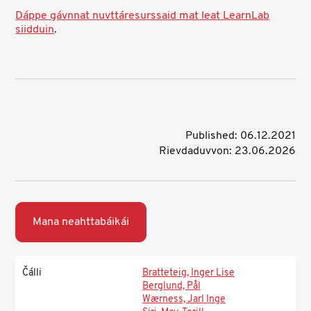
Dáppe gávnnat nuvttáresurssaid mat leat LearnLab
siidduin
.
Published: 06.12.2021
Rievdaduvvon: 23.06.2026
Mana neahttabáikái
Čálli
Bratteteig, Inger Lise
Berglund, Pål
Wærness, Jarl Inge