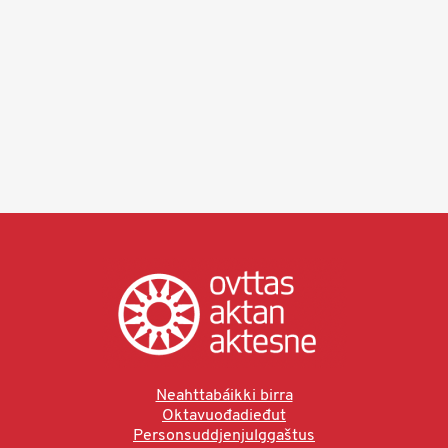
Neahttabáikki birra
Oktavuođadieđut
Personsuddjenjulggaštus