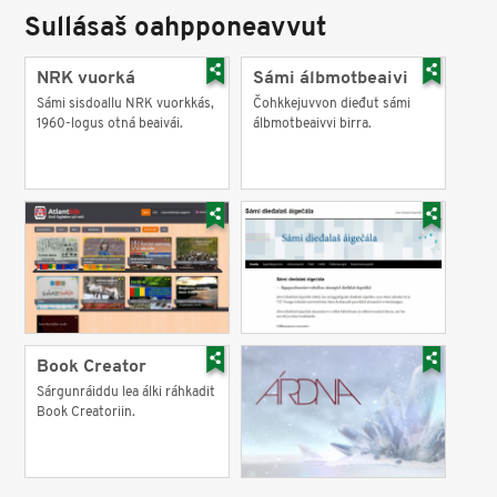
Sullásaš oahpponeavvut
NRK vuorká
Sámi álbmotbeaivi
Sámi sisdoallu NRK vuorkkás,
Čohkkejuvvon dieđut sámi
1960-logus otná beaivái.
álbmotbeaivvi birra.
Book Creator
Sárgunráiddu lea álki ráhkadit
Book Creatoriin.