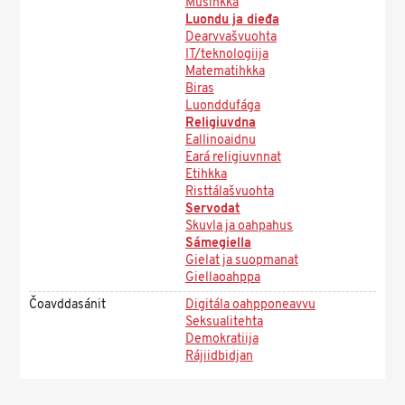
Musihkka
Luondu ja dieđa
Dearvvašvuohta
IT/teknologiija
Matematihkka
Biras
Luonddufága
Religiuvdna
Eallinoaidnu
Eará religiuvnnat
Etihkka
Risttálašvuohta
Servodat
Skuvla ja oahpahus
Sámegiella
Gielat ja suopmanat
Giellaoahppa
Čoavddasánit
Digitála oahpponeavvu
Seksualitehta
Demokratiija
Rájiidbidjan