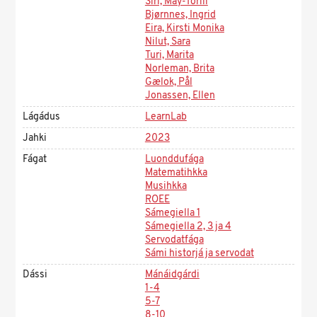
Siri, May-Torill
Bjørnnes, Ingrid
Eira, Kirsti Monika
Nilut, Sara
Turi, Marita
Norleman, Brita
Gælok, Pål
Jonassen, Ellen
Lágádus
LearnLab
Jahki
2023
Fágat
Luonddufága
Matematihkka
Musihkka
ROEE
Sámegiella 1
Sámegiella 2, 3 ja 4
Servodatfága
Sámi historjá ja servodat
Dássi
Mánáidgárdi
1-4
5-7
8-10