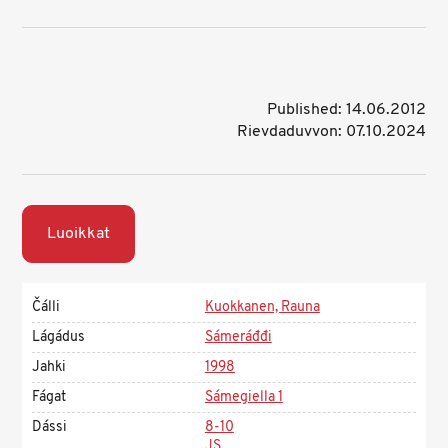
Published: 14.06.2012
Rievdaduvvon: 07.10.2024
Luoikkat
Čálli
Kuokkanen, Rauna
Lágádus
Sámeráđđi
Jahki
1998
Fágat
Sámegiella 1
Dássi
8-10
JS