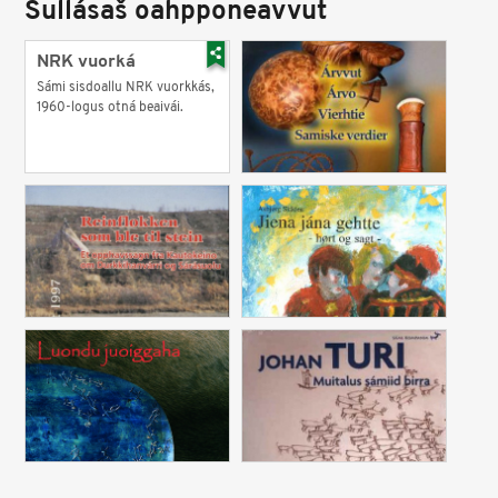
Sullásaš oahpponeavvut
NRK vuorká
Sámi sisdoallu NRK vuorkkás,
1960-logus otná beaivái.