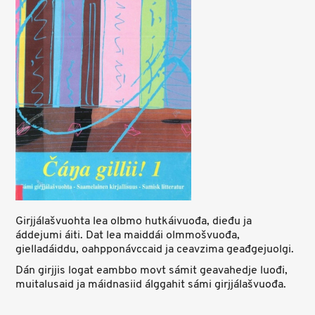
Girjjálašvuohta lea olbmo hutkáivuođa, dieđu ja
áddejumi áiti. Dat lea maiddái olmmošvuođa,
gielladáiddu, oahpponávccaid ja ceavzima geađgejuolgi.
Dán girjjis logat eambbo movt sámit geavahedje luođi,
muitalusaid ja máidnasiid álggahit sámi girjjálašvuođa.