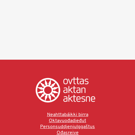
Neahttabáikki birra
Oktavuođadieđut
Personsuddjenjulggaštus
Ođasreive