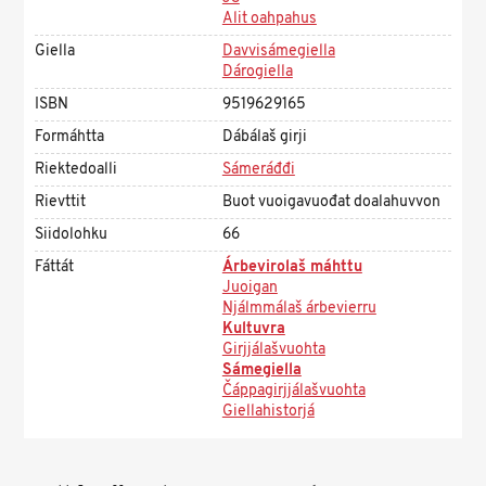
Alit oahpahus
Giella
Davvisámegiella
Dárogiella
ISBN
9519629165
Formáhtta
Dábálaš girji
Riektedoalli
Sámeráđđi
Rievttit
Buot vuoigavuođat doalahuvvon
Siidolohku
66
Fáttát
Árbevirolaš máhttu
Juoigan
Njálmmálaš árbevierru
Kultuvra
Girjjálašvuohta
Sámegiella
Čáppagirjjálašvuohta
Giellahistorjá