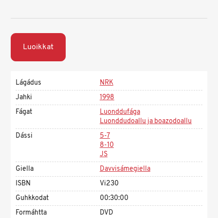
Luoikkat
Lágádus
NRK
Jahki
1998
Fágat
Luonddufága
Luonddudoallu ja boazodoallu
Dássi
5-7
8-10
JS
Giella
Davvisámegiella
ISBN
Vi230
Guhkkodat
00:30:00
Formáhtta
DVD