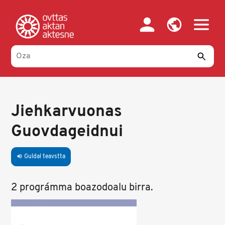
Skip
to
main
content
Jiehkarvuonas
Guovdageidnui
Guldal teavstta
volume_up
2 prográmma boazodoalu birra.