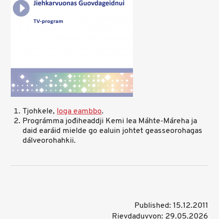
Tjohkele,
loga eambbo
.
Prográmma jođiheaddji Kemi lea Máhte-Máreha ja
daid earáid mielde go ealuin johtet geasseorohagas
dálveorohahkii.
Published: 15.12.2011
Rievdaduvvon: 29.05.2026