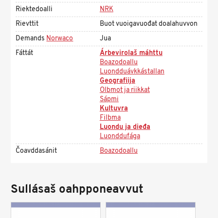
Riektedoalli
NRK
Rievttit
Buot vuoigavuođat doalahuvvon
Demands
Norwaco
Jua
Fáttát
Árbevirolaš máhttu
Boazodoallu
Luondduávkkástallan
Geografiija
Olbmot ja riikkat
Sápmi
Kultuvra
Filbma
Luondu ja dieđa
Luonddufága
Čoavddasánit
Boazodoallu
Sullásaš oahpponeavvut