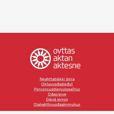
Neahttabáikki birra
Oktavuođadieđut
Personsuddjenjulggaštus
Ođasreive
Dávjá jerron
Olahahttivuođaalmmuhus