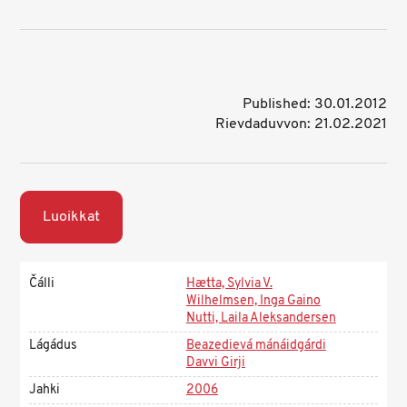
Published: 30.01.2012
Rievdaduvvon: 21.02.2021
Luoikkat
Čálli
Hætta, Sylvia V.
Wilhelmsen, Inga Gaino
Nutti, Laila Aleksandersen
Lágádus
Beazedievá mánáidgárdi
Davvi Girji
Jahki
2006