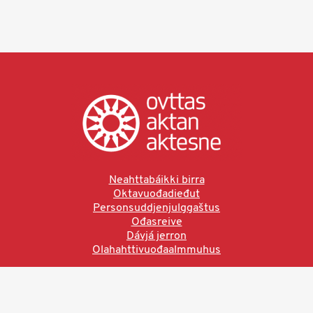
Neahttabáikki birra
Oktavuođadieđut
Personsuddjenjulggaštus
Ođasreive
Dávjá jerron
Olahahttivuođaalmmuhus
Ved å bruke denne siden aksepterer du brukervilkårne.
Les vår personvernerklæring
Ovttas | Aktan | Aktesne