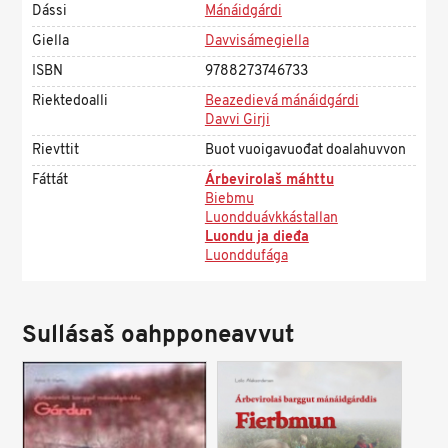
Dássi
Mánáidgárdi
Giella
Davvisámegiella
ISBN
9788273746733
Riektedoalli
Beazedievá mánáidgárdi
Davvi Girji
Rievttit
Buot vuoigavuođat doalahuvvon
Fáttát
Árbevirolaš máhttu
Biebmu
Luondduávkkástallan
Luondu ja dieđa
Luonddufága
Sullásaš oahpponeavvut