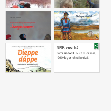
NRK vuorká
Sámi sisdoallu NRK vuorkkás,
1960-logus otná beaivái.