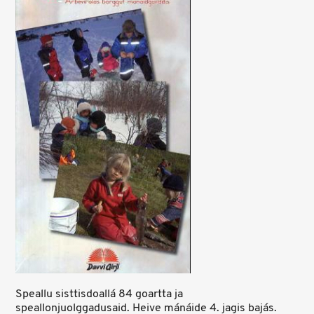
Speallu sisttisdoallá 84 goartta ja
speallonjuolggadusaid. Heive mánáide 4. jagis bajás.