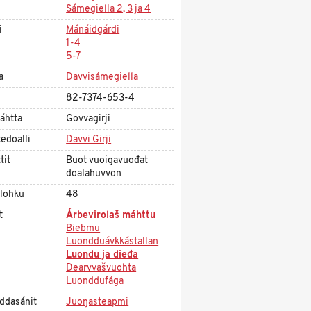
Sámegiella 2, 3 ja 4
i
Mánáidgárdi
1-4
5-7
a
Davvisámegiella
82-7374-653-4
áhtta
Govvagirji
edoalli
Davvi Girji
tit
Buot vuoigavuođat
doalahuvvon
olohku
48
t
Árbevirolaš máhttu
Biebmu
Luondduávkkástallan
Luondu ja dieđa
Dearvvašvuohta
Luonddufága
ddasánit
Juoŋasteapmi