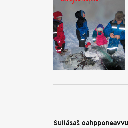
Sullásaš oahpponeavvu