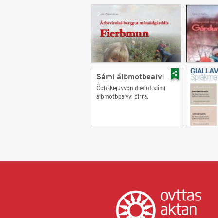
Sámi álbmotbeaivi
Čohkkejuvvon dieđut sámi
álbmotbeaivvi birra.