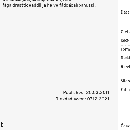
fágaidrasttideaddji ja heive fáddáoahpahussii.
Dáss
Giell
ISBN
Form
Riekt
Rievt
Siid
Fáttá
Published: 20.03.2011
Rievdaduvvon: 07.12.2021
t
Čoav