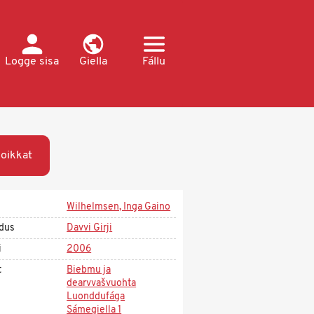
Logge sisa
Giella
Fállu
oikkat
Wilhelmsen, Inga Gaino
dus
Davvi Girji
i
2006
t
Biebmu ja
dearvvašvuohta
Luonddufága
Sámegiella 1