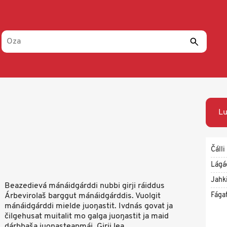
Lu
Čálli
Lágá
Jahk
Beazedievá mánáidgárddi nubbi girji ráiddus
Fága
Árbevirolaš barggut mánáidgárddis. Vuolgit
mánáidgárddi mielde juoŋastit. Ivdnás govat ja
čilgehusat muitalit mo galga juoŋastit ja maid
dárbbaša juoŋasteapmái. Girji lea