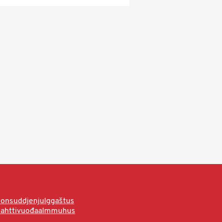
onsuddjenjulggaštus
hahttivuođaalmmuhus