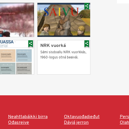
NRK vuorká
Sámi sisdoallu NRK vuorkkás,
1960-logus otná beaivái.
Neahttabáikki birra
Oktavuođadieđut
Pers
Ođasreive
Dávjá jerron
Ola