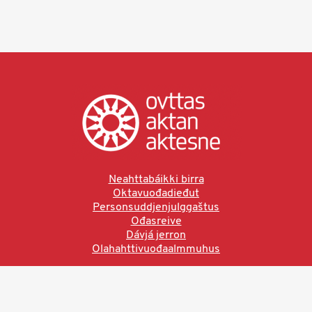
Neahttabáikki birra
Oktavuođadieđut
Personsuddjenjulggaštus
Ođasreive
Dávjá jerron
Olahahttivuođaalmmuhus
Ved å bruke denne siden aksepterer du brukervilkårne.
Les vår personvernerklæring
Ovttas | Aktan | Aktesne