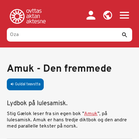
Skip
to
main
content
Amuk - Den fremmede
Guldal teavstta
volume_up
Lydbok på lulesamisk.
Stig Gælok leser fra sin egen bok "
Amuk
", på
lulesamisk. Amuk er hans tredje diktbok og den andre
med parallelle tekster på norsk.