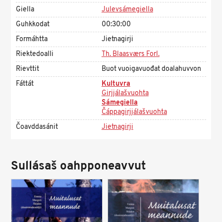
Giella
Julevsámegiella
Guhkkodat
00:30:00
Formáhtta
Jietnagirji
Riektedoalli
Th. Blaasværs Forl.
Rievttit
Buot vuoigavuođat doalahuvvon
Fáttát
Kultuvra
Girjjálašvuohta
Sámegiella
Čáppagirjjálašvuohta
Čoavddasánit
Jietnagirji
Sullásaš oahpponeavvut