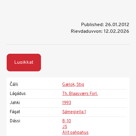
Published: 26.01.2012
Rievdaduvvon: 12.02.2026
Luoikkat
Čálli
Gælok, Stig
Lágádus
Th. Blaasværs Forl.
Jahki
1993
Fágat
Sámegiella 1
Dássi
8-10
JS
Alit oahpahus