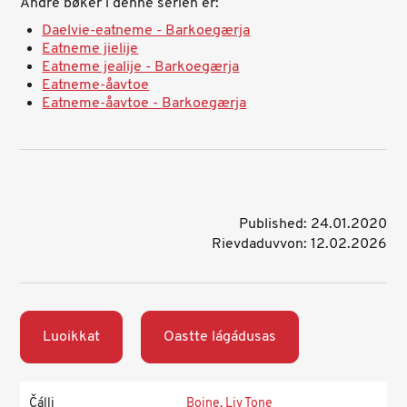
Andre bøker i denne serien er:
Daelvie-eatneme - Barkoegærja
Eatneme jielije
Eatneme jealije - Barkoegærja
Eatneme-åavtoe
Eatneme-åavtoe - Barkoegærja
Published: 24.01.2020
Rievdaduvvon: 12.02.2026
Luoikkat
Oastte lágádusas
Čálli
Boine, Liv Tone