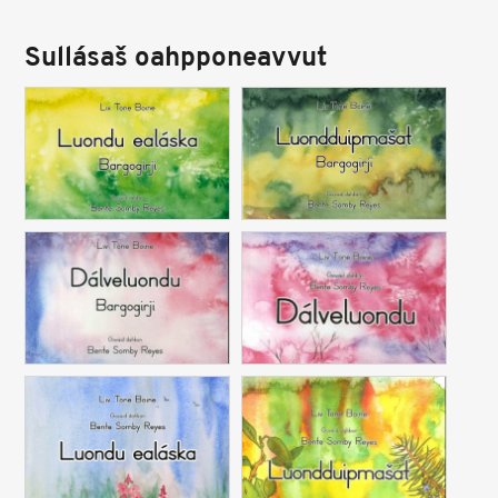
Sullásaš oahpponeavvut