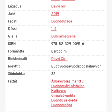
Lágádus
Davvi Girji
Jahki
2019
Fágat
Luonddufága
Dássi
1-4
Giella
Lullisámegiella
ISBN
978-82-329-0091-6
Formáhtta
Bargogirji
Riektedoalli
Davvi Girji
Rievttit
Buot vuoigavuođat doalahuvvon
Siidolohku
32
Fáttát
Árbevirolaš máhttu
Luondduávkkástallan
Kultuvra
Girjjálašvuohta
Luondu ja dieđa
Luonddufága