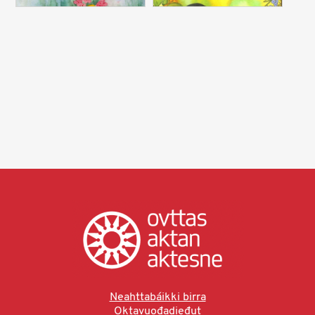
Neahttabáikki birra
Oktavuođadieđut