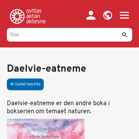
Skip
to
main
content
Daelvie-eatneme
Guldal teavstta
volume_up
Daelvie-eatneme er den andre boka i
bokserien om temaet naturen.