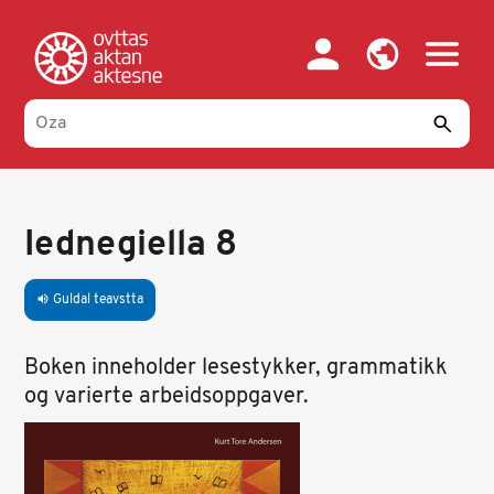
Skip
to
main
content
Iednegiella 8
Guldal teavstta
volume_up
Boken inneholder lesestykker, grammatikk
og varierte arbeidsoppgaver.