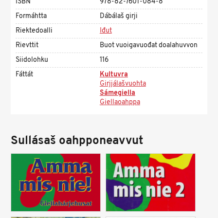
ISBN
978-82-7601-084-8
Formáhtta
Dábálaš girji
Riektedoalli
Iđut
Rievttit
Buot vuoigavuođat doalahuvvon
Siidolohku
116
Fáttát
Kultuvra
Girjjálašvuohta
Sámegiella
Giellaoahppa
Sullásaš oahpponeavvut