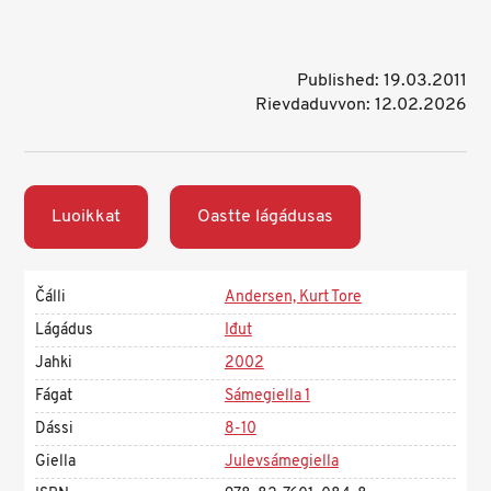
Published: 19.03.2011
Rievdaduvvon: 12.02.2026
Luoikkat
Oastte lágádusas
Čálli
Andersen, Kurt Tore
Lágádus
Iđut
Jahki
2002
Fágat
Sámegiella 1
Dássi
8-10
Giella
Julevsámegiella