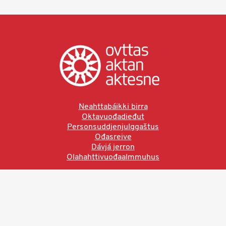
Neahttabáikki birra
Oktavuođadieđut
Personsuddjenjulggaštus
Ođasreive
Dávjá jerron
Olahahttivuođaalmmuhus
Ved å bruke denne siden aksepterer du brukervilkårne.
Les vår personvernerklæring
Ovttas | Aktan | Aktesne
Sámi allaskuvla, Hánnoluohkká 45
OK
N-9520 Guovdageaidnu