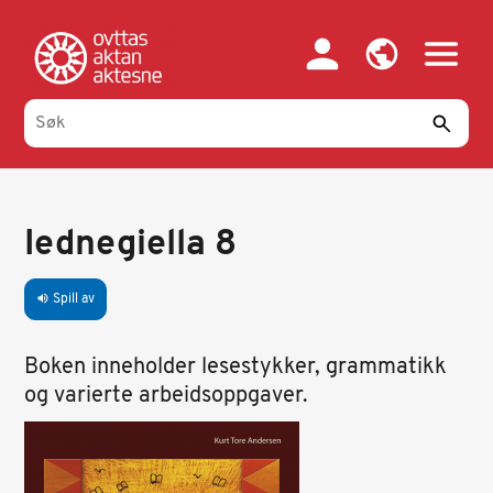
Hopp
til
hovedinnhold
Iednegiella 8
Spill av
volume_up
Boken inneholder lesestykker, grammatikk
og varierte arbeidsoppgaver.