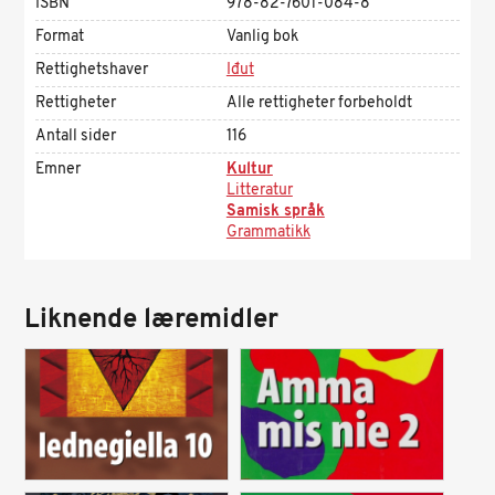
ISBN
978-82-7601-084-8
Format
Vanlig bok
Rettighetshaver
Iđut
Rettigheter
Alle rettigheter forbeholdt
Antall sider
116
Emner
Kultur
Litteratur
Samisk språk
Grammatikk
Liknende læremidler