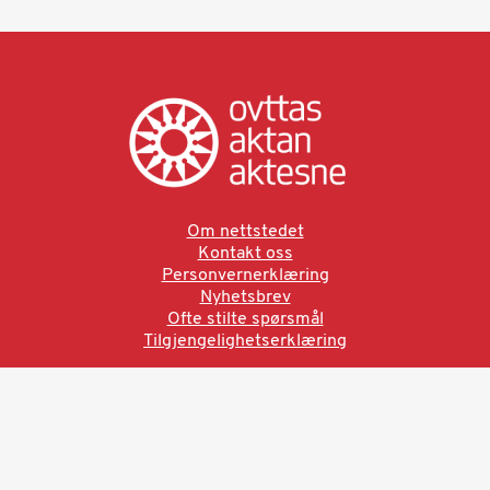
Om nettstedet
Kontakt oss
Personvernerklæring
Nyhetsbrev
Ofte stilte spørsmål
Tilgjengelighetserklæring
Ved å bruke denne siden aksepterer du brukervilkårne.
Les vår personvernerklæring
Ovttas | Aktan | Aktesne
Sámi allaskuvla, Hánnoluohkká 45
OK
N-9520 Guovdageaidnu