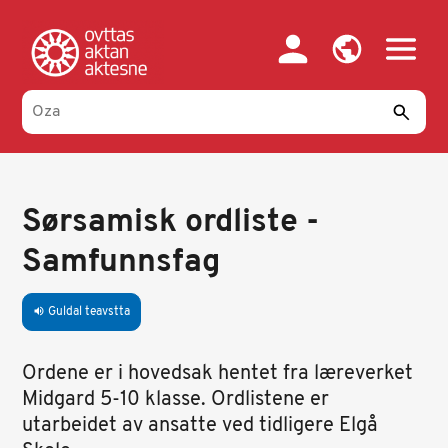
Skip
to
main
content
Sørsamisk ordliste -
Samfunnsfag
Guldal teavstta
volume_up
Ordene er i hovedsak hentet fra læreverket
Midgard 5-10 klasse. Ordlistene er
utarbeidet av ansatte ved tidligere Elgå