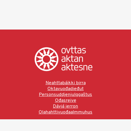
Neahttabáikki birra
Oktavuođadieđut
Personsuddjenjulggaštus
Ođasreive
Dávjá jerron
Olahahttivuođaalmmuhus
Ved å bruke denne siden aksepterer du brukervilkårne.
Les vår personvernerklæring