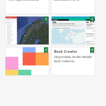
1960-logus otná beaivái.
álbmotbeaivvi birra.
Book Creator
Sárgunráiddu lea álki ráhkadit
Book Creatoriin.