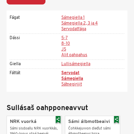
Fágat
Sámegiella 1
Sámegiella 2, 3 ja 4
Servodatfága
Dássi
5-7
8-10
JS
Alit oahpahus
Giella
Lullisámegiella
Fáttát
Servodat
Sámegiella
Sátnegirjjit
Sullásaš oahpponeavvut
NRK vuorká
Sámi álbmotbeaivi
Sámi sisdoallu NRK vuorkkás,
Čohkkejuvvon dieđut sámi