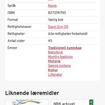
Språk
Norsk
ISBN
8273741745
Format
Vanlig bok
Rettighetshaver
Davvi Girji OS
Rettigheter
Alle rettigheter forbeholdt
Antall sider
45
Emner
Tradisjonell kunnskap
Naturbruk
Muntlig tradisjon
Historie
Samisk historie
Kultur
Litteratur
Liknende læremidler
NRK arkivet