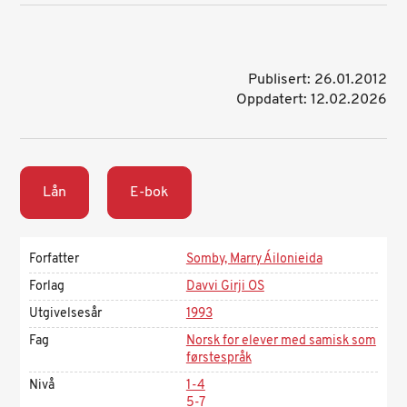
Publisert: 26.01.2012
Oppdatert: 12.02.2026
Lån
E-bok
Forfatter
Somby, Marry Áilonieida
Forlag
Davvi Girji OS
Utgivelsesår
1993
Fag
Norsk for elever med samisk som
førstespråk
Nivå
1-4
5-7