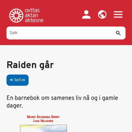
Hopp
til
hovedinnhold
Raiden går
Spill av
volume_up
En barnebok om samenes liv nå og i gamle
dager.