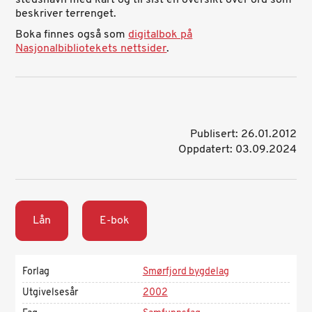
stedsnavn med kart og til sist en oversikt over ord som
beskriver terrenget.
Boka finnes også som
digitalbok på
Nasjonalbibliotekets nettsider
.
Publisert: 26.01.2012
Oppdatert: 03.09.2024
Lån
E-bok
Forlag
Smørfjord bygdelag
Utgivelsesår
2002