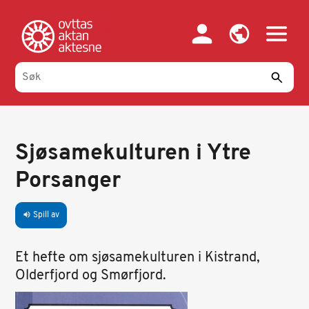
Hopp
til
hovedinnhold
Sjøsamekulturen i Ytre
Porsanger
Spill av
volume_up
Et hefte om sjøsamekulturen i Kistrand,
Olderfjord og Smørfjord.