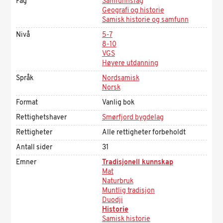
Fag
Samfunnsfag
Geografi og historie
Samisk historie og samfunn
Nivå
5-7
8-10
VGS
Høyere utdanning
Språk
Nordsamisk
Norsk
Format
Vanlig bok
Rettighetshaver
Smørfjord bygdelag
Rettigheter
Alle rettigheter forbeholdt
Antall sider
31
Emner
Tradisjonell kunnskap
Mat
Naturbruk
Muntlig tradisjon
Duodji
Historie
Samisk historie