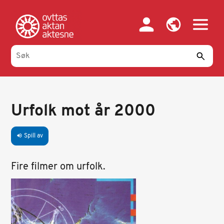
Hopp
til
hovedinnhold
Urfolk mot år 2000
Spill av
volume_up
Fire filmer om urfolk.