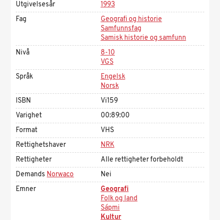
Utgivelsesår
1993
Fag
Geografi og historie
Samfunnsfag
Samisk historie og samfunn
Nivå
8-10
VGS
Språk
Engelsk
Norsk
ISBN
Vi159
Varighet
00:89:00
Format
VHS
Rettighetshaver
NRK
Rettigheter
Alle rettigheter forbeholdt
Demands
Norwaco
Nei
Emner
Geografi
Folk og land
Sápmi
Kultur