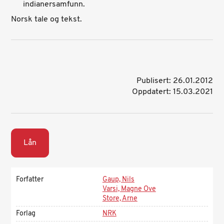
indianersamfunn.
Norsk tale og tekst.
Publisert: 26.01.2012
Oppdatert: 15.03.2021
Lån
Forfatter
Gaup, Nils
Varsi, Magne Ove
Store, Arne
Forlag
NRK