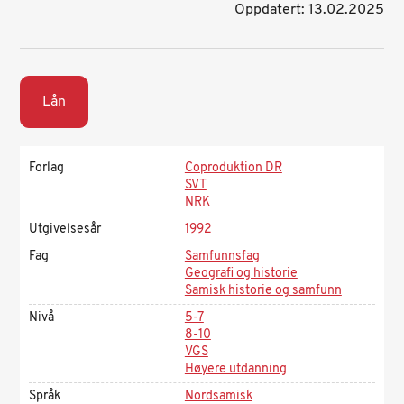
Oppdatert: 13.02.2025
Lån
Forlag
Coproduktion DR
SVT
NRK
Utgivelsesår
1992
Fag
Samfunnsfag
Geografi og historie
Samisk historie og samfunn
Nivå
5-7
8-10
VGS
Høyere utdanning
Språk
Nordsamisk