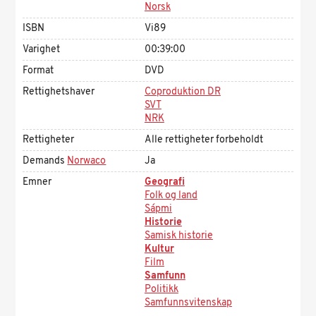
Norsk
ISBN
Vi89
Varighet
00:39:00
Format
DVD
Rettighetshaver
Coproduktion DR
SVT
NRK
Rettigheter
Alle rettigheter forbeholdt
Demands
Norwaco
Ja
Emner
Geografi
Folk og land
Sápmi
Historie
Samisk historie
Kultur
Film
Samfunn
Politikk
Samfunnsvitenskap