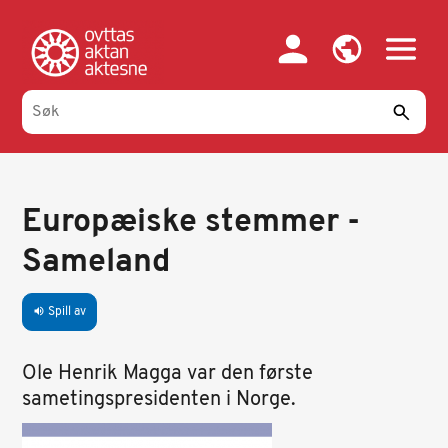
Hopp
til
hovedinnhold
Europæiske stemmer -
Sameland
Spill av
volume_up
Ole Henrik Magga var den første
sametingspresidenten i Norge.