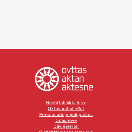
Neahttabáikki birra
Oktavuođadieđut
Personsuddjenjulggaštus
Ođasreive
Dávjá jerron