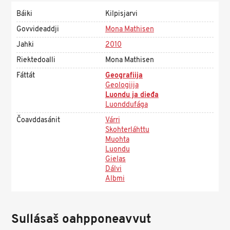
Báiki
Kilpisjarvi
Govvideaddji
Mona Mathisen
Jahki
2010
Riektedoalli
Mona Mathisen
Fáttát
Geografiija
Geologiija
Luondu ja dieđa
Luonddufága
Čoavddasánit
Várri
Skohterláhttu
Muohta
Luondu
Gielas
Dálvi
Albmi
Sullásaš oahpponeavvut