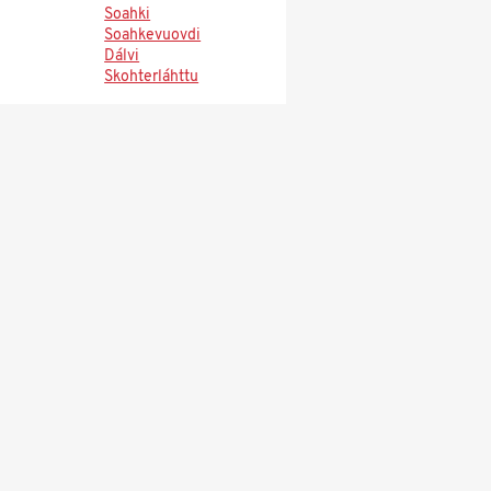
Soahki
Soahkevuovdi
Dálvi
Skohterláhttu