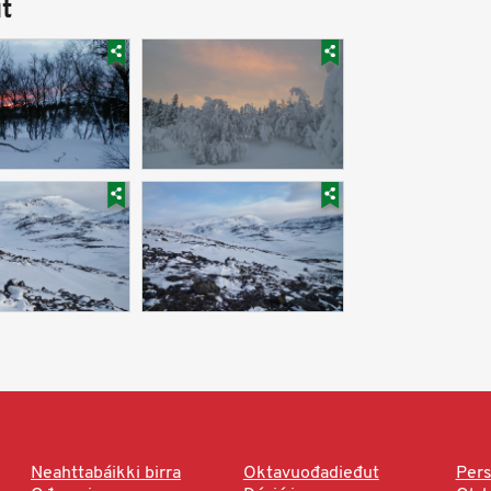
t
Neahttabáikki birra
Oktavuođadieđut
Pers