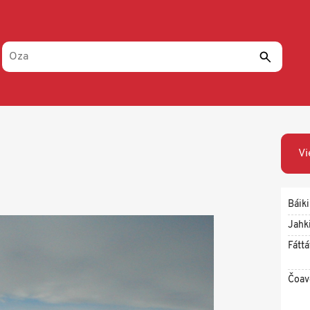
Vi
Báiki
Jahk
Fáttá
Čoav