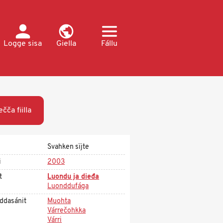
Logge sisa
Giella
Fállu
ečča fiilla
Svahken sïjte
i
2003
t
Luondu ja dieđa
Luonddufága
ddasánit
Muohta
Várrečohkka
Várri