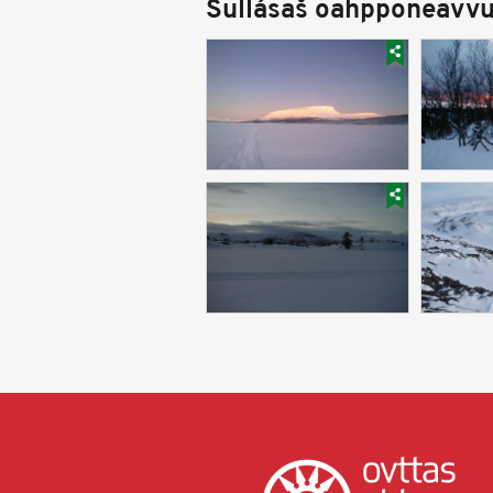
Sullásaš oahpponeavvu