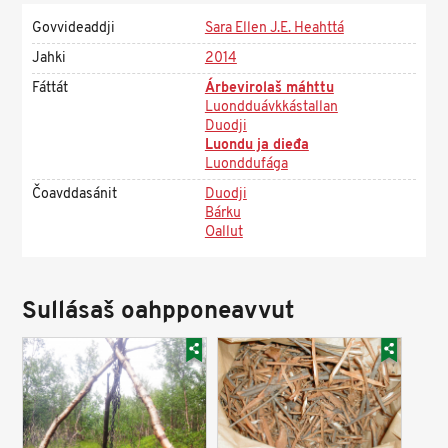
Govvideaddji
Sara Ellen J.E. Heahttá
Jahki
2014
Fáttát
Árbevirolaš máhttu
Luondduávkkástallan
Duodji
Luondu ja dieđa
Luonddufága
Čoavddasánit
Duodji
Bárku
Oallut
Sullásaš oahpponeavvut