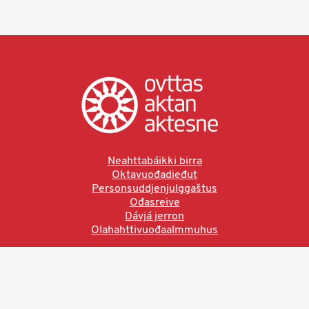
Neahttabáikki birra
Oktavuođadieđut
Personsuddjenjulggaštus
Ođasreive
Dávjá jerron
Olahahttivuođaalmmuhus
Ved å bruke denne siden aksepterer du brukervilkårne.
Les vår personvernerklæring
Ovttas | Aktan | Aktesne
Sámi allaskuvla, Hánnoluohkká 45
OK