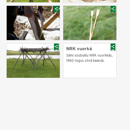
NRK vuorká
Sámi sisdoallu NRK vuorkkás,
1960-logus otná beaivái.