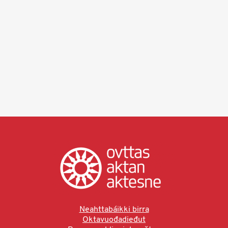
Neahttabáikki birra
Oktavuođadieđut