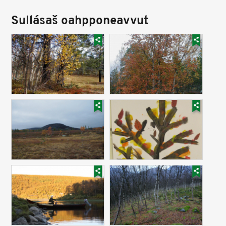
Sullásaš oahpponeavvut