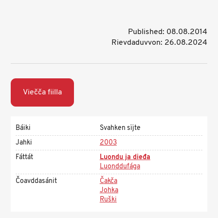
Published: 08.08.2014
Rievdaduvvon: 26.08.2024
Viečča fiilla
Báiki
Svahken sïjte
Jahki
2003
Fáttát
Luondu ja dieđa
Luonddufága
Čoavddasánit
Čakča
Johka
Ruški