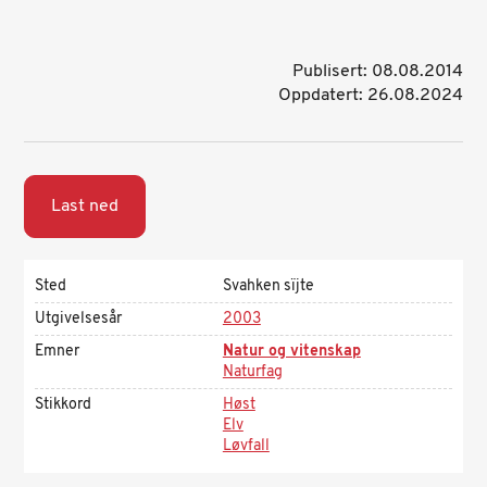
Publisert: 08.08.2014
Oppdatert: 26.08.2024
Last ned
Sted
Svahken sïjte
Utgivelsesår
2003
Emner
Natur og vitenskap
Naturfag
Stikkord
Høst
Elv
Løvfall