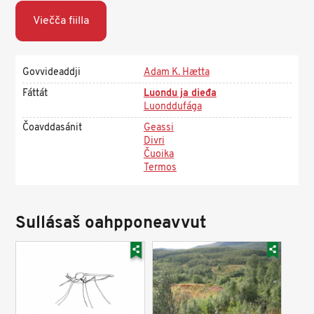
Viečča fiilla
Govvideaddji
Adam K. Hætta
Fáttát
Luondu ja dieđa
Luonddufága
Čoavddasánit
Geassi
Divri
Čuoika
Termos
Sullásaš oahpponeavvut