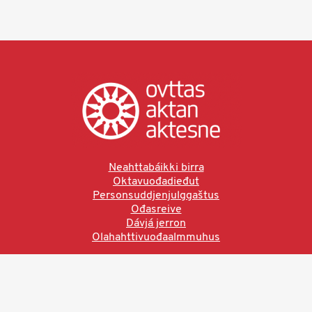
Neahttabáikki birra
Oktavuođadieđut
Personsuddjenjulggaštus
Ođasreive
Dávjá jerron
Olahahttivuođaalmmuhus
Ved å bruke denne siden aksepterer du brukervilkårne.
Les vår personvernerklæring
Ovttas | Aktan | Aktesne
Sámi allaskuvla, Hánnoluohkká 45
OK