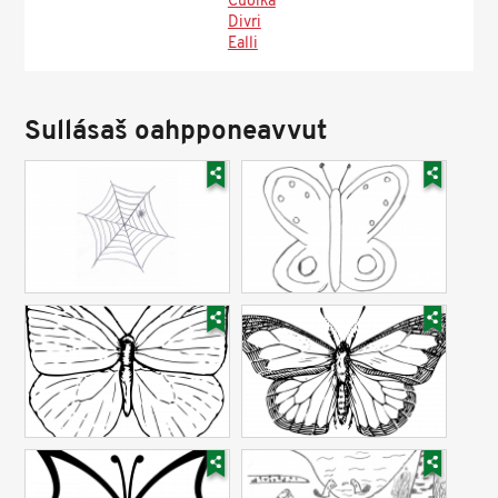
Čuoika
Divri
Ealli
Sullásaš oahpponeavvut