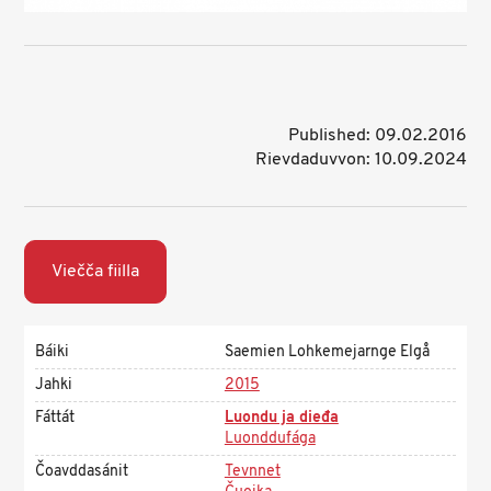
Published: 09.02.2016
Rievdaduvvon: 10.09.2024
Viečča fiilla
Báiki
Saemien Lohkemejarnge Elgå
Jahki
2015
Fáttát
Luondu ja dieđa
Luonddufága
Čoavddasánit
Tevnnet