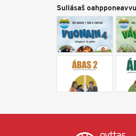
Sullásaš oahpponeavvu