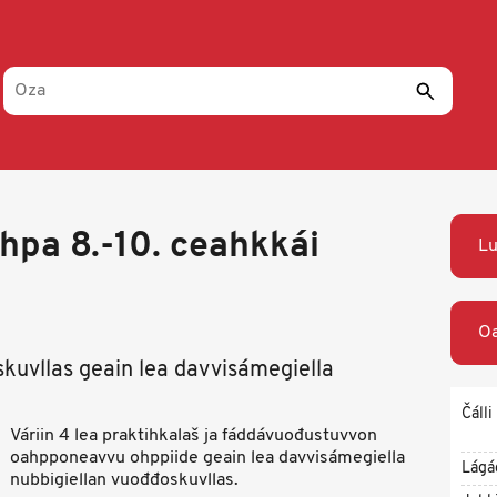
ihpa 8.-10. ceahkkái
Lu
Oa
kuvllas geain lea davvisámegiella
Čálli
Váriin 4 lea praktihkalaš ja fáddávuođustuvvon
oahpponeavvu ohppiide geain lea davvisámegiella
Lágá
nubbigiellan vuođđoskuvllas.