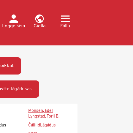
Logge sisa
Giella
Fállu
oikkat
stte lágádusas
Monsen, Edel
Lyngstad, Toril B.
dus
ČálliidLágádus