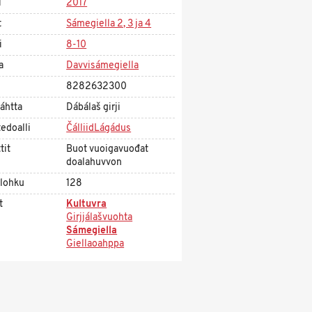
i
2017
t
Sámegiella 2, 3 ja 4
i
8-10
a
Davvisámegiella
8282632300
áhtta
Dábálaš girji
edoalli
ČálliidLágádus
tit
Buot vuoigavuođat
doalahuvvon
olohku
128
t
Kultuvra
Girjjálašvuohta
Sámegiella
Giellaoahppa