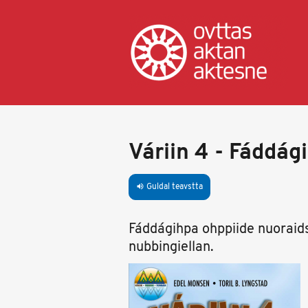
Skip
to
main
content
Váriin 4 - Fáddág
Guldal teavstta
volume_up
Fáddágihpa ohppiide nuoraids
nubbingiellan.