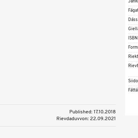
Jahk
Fága
Dáss
Giell
ISBN
Form
Riekt
Rievt
Siid
Fáttá
Published: 17.10.2018
Rievdaduvvon: 22.09.2021