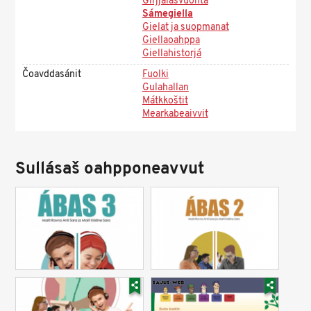
Girjjálašvuohta
Sámegiella
Gielat ja suopmanat
Giellaoahppa
Giellahistorjá
Čoavddasánit
Fuolki
Gulahallan
Mátkkoštit
Mearkabeaivvit
Sullásaš oahpponeavvut