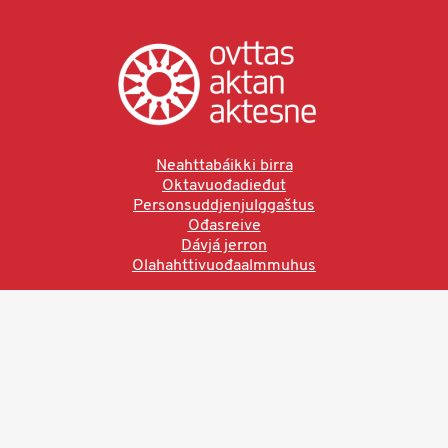
Neahttabáikki birra
Oktavuođadieđut
Personsuddjenjulggaštus
Ođasreive
Dávjá jerron
Olahahttivuođaalmmuhus
Ved å bruke denne siden aksepterer du brukervilkårne.
Les vår personvernerklæring
Ovttas | Aktan | Aktesne
Sámi allaskuvla, Hánnoluohkká 45
OK
N-9520 Guovdageaidnu
© 2025 Sámi allaskuvla