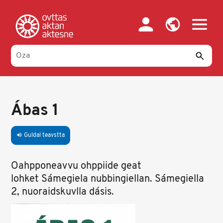
Skip
to
main
content
Ábas 1
Guldal teavstta
volume_up
Oahpponeavvu ohppiide geat
lohket Sámegiela nubbingiellan. Sámegiella
2, nuoraidskuvlla dásis.