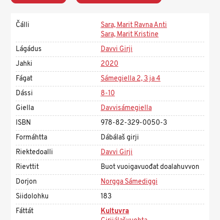
Čálli
Sara, Marit Ravna Anti
Sara, Marit Kristine
Lágádus
Davvi Girji
Jahki
2020
Fágat
Sámegiella 2, 3 ja 4
Dássi
8-10
Giella
Davvisámegiella
ISBN
978-82-329-0050-3
Formáhtta
Dábálaš girji
Riektedoalli
Davvi Girji
Rievttit
Buot vuoigavuođat doalahuvvon
Dorjon
Norgga Sámediggi
Siidolohku
183
Fáttát
Kultuvra