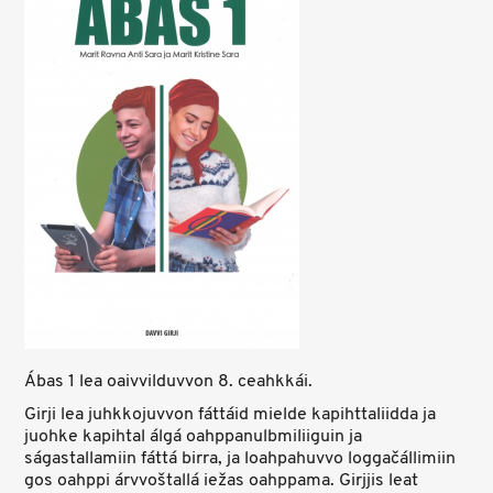
Ábas 1 lea oaivvilduvvon 8. ceahkkái.
Girji lea juhkkojuvvon fáttáid mielde kapihttaliidda ja
juohke kapihtal álgá oahppanulbmiliiguin ja
ságastallamiin fáttá birra, ja loahpahuvvo loggačállimiin
gos oahppi árvvoštallá iežas oahppama. Girjjis leat