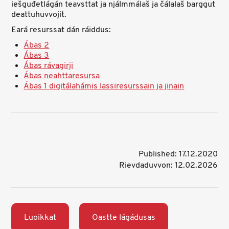
iešguđetlágán teavsttat ja njálmmálaš ja čálalaš barggut
deattuhuvvojit.
Eará resurssat dán ráiddus:
Ábas 2
Ábas 3
Ábas rávagirji
Ábas neahttaresursa
Ábas 1 digitálahámis lassiresurssain ja jinain
Published: 17.12.2020
Rievdaduvvon: 12.02.2026
Luoikkat
Oastte lágádusas