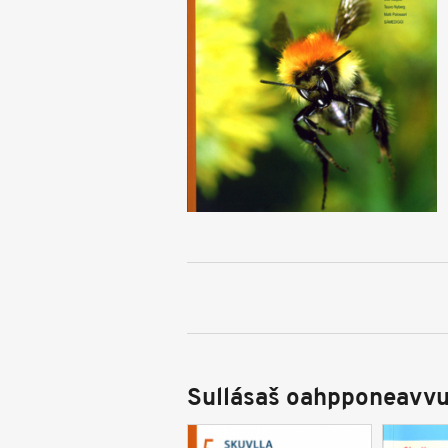
Sullásaš oahpponeavvu