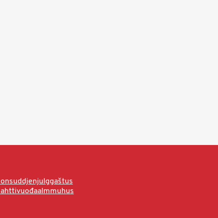
onsuddjenjulggaštus
hahttivuođaalmmuhus