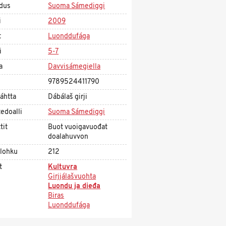
dus
Suoma Sámediggi
i
2009
t
Luonddufága
i
5-7
a
Davvisámegiella
9789524411790
áhtta
Dábálaš girji
edoalli
Suoma Sámediggi
tit
Buot vuoigavuođat
doalahuvvon
olohku
212
t
Kultuvra
Girjjálašvuohta
Luondu ja dieđa
Biras
Luonddufága