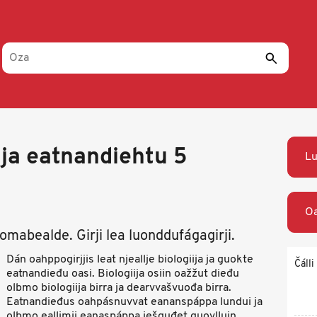
a ja eatnandiehtu 5
Lu
Oa
abealde. Girji lea luonddufágagirji.
Dán oahppogirjjis leat njeallje biologiija ja guokte
Čálli
eatnandieđu oasi. Biologiija osiin oažžut dieđu
olbmo biologiija birra ja dearvvašvuođa birra.
Eatnandieđus oahpásnuvvat eananspáppa lundui ja
olbmo eallimii eanaspáppa iešguđet guovlluin.