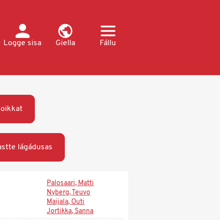
Logge sisa
Giella
Fállu
oikkat
stte lágádusas
Palosaari, Matti
Nyberg, Teuvo
Maijala, Outi
Jortikka, Sanna