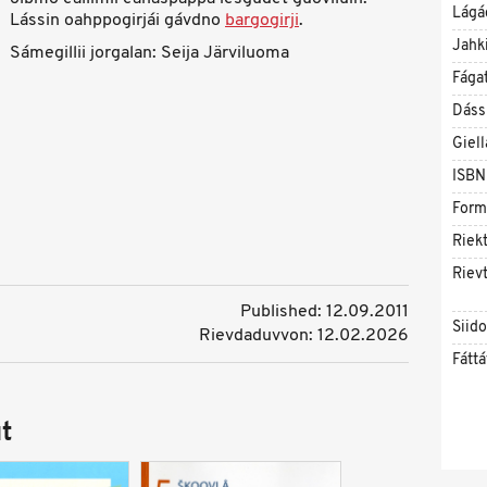
Lágá
Lássin oahppogirjái gávdno
bargogirji
.
Jahk
Sámegillii jorgalan: Seija Järviluoma
Fága
Dáss
Giell
ISBN
Form
Riekt
Rievt
Published: 12.09.2011
Siid
Rievdaduvvon: 12.02.2026
Fáttá
t