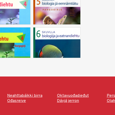
Neahttabáikki birra
Oktavuođadieđut
Pers
Ođasreive
Dávjá jerron
Ola