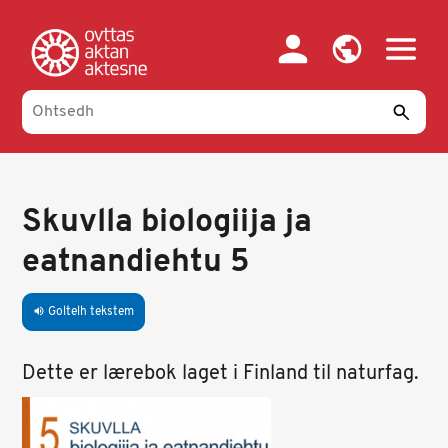
Skip
to
main
content
Skuvlla biologiija ja
eatnandiehtu 5
Goltelh tekstem
volume_up
Dette er lærebok laget i Finland til naturfag.