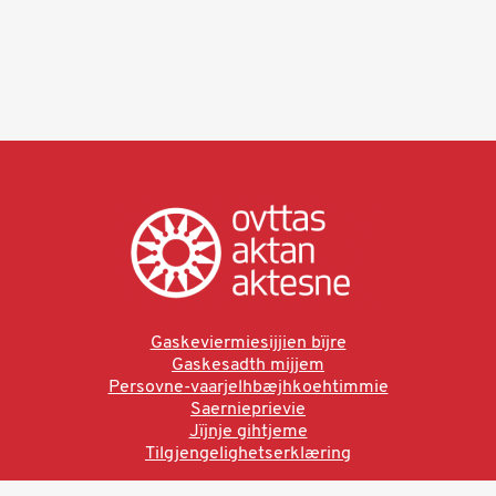
Gaskeviermiesijjien bïjre
Gaskesadth mijjem
Persovne-vaarjelhbæjhkoehtimmie
Saernieprievie
Jïjnje gihtjeme
Tilgjengelighetserklæring
Ved å bruke denne siden aksepterer du brukervilkårne.