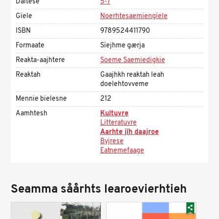
Daltese
5-7
Gïele
Noerhtesaemiengïele
ISBN
9789524411790
Formaate
Sïejhme gærja
Reakta-aajhtere
Soeme Saemiedigkie
Reaktah
Gaajhkh reaktah leah
doelehtovveme
Mennie bielesne
212
Aamhtesh
Kultuvre
Litteratuvre
Aarhte jïh daajroe
Byjrese
Eatnemefaage
Seamma såårhts learoevierhtieh