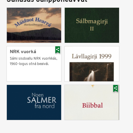
Sullásaš oahpponeavvut
NRK vuorká
Sámi sisdoallu NRK vuorkkás,
1960-logus otná beaivái.