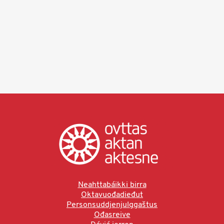
Neahttabáikki birra
Oktavuođadieđut
Personsuddjenjulggaštus
Ođasreive