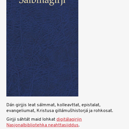
Dán girjjis leat sálmmat, kolleavttat, epistalat,
evangeliumat, Kristusa gillámušhistorjá ja rohkosat.
Girjji sáhtát maid lohkat
digitálagirjin
Nasjonalbibliotehka neahttasiiddus
.