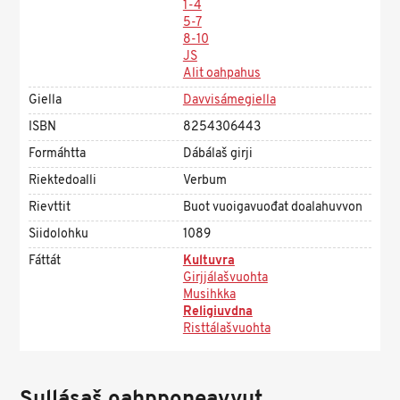
1-4
5-7
8-10
JS
Alit oahpahus
Giella
Davvisámegiella
ISBN
8254306443
Formáhtta
Dábálaš girji
Riektedoalli
Verbum
Rievttit
Buot vuoigavuođat doalahuvvon
Siidolohku
1089
Fáttát
Kultuvra
Girjjálašvuohta
Musihkka
Religiuvdna
Risttálašvuohta