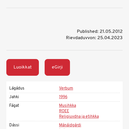
Published: 21.05.2012
Rievdaduvvon: 25.04.2023
Luoikkat
eGirji
Lágádus
Verbum
Jahki
1996
Fágat
Musihkka
ROEE
Religiuvdna ja etihkka
Dássi
Mánáidgárdi