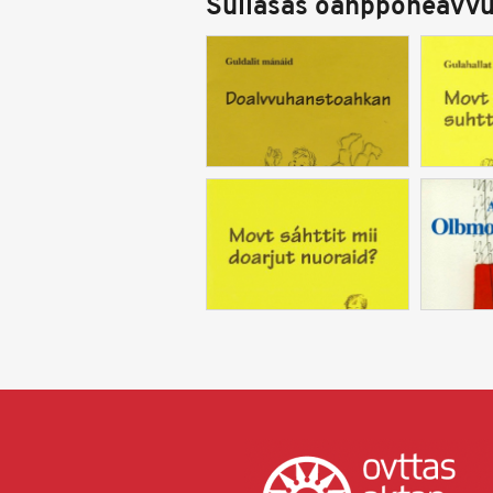
Sullásaš oahpponeavvu