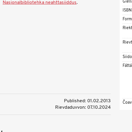
Giell
Nasjonalbibliotehka neahttasiiddus
.
ISBN
Form
Riekt
Rievt
Siid
Fáttá
Published: 01.02.2013
Čoav
Rievdaduvvon: 07.10.2024