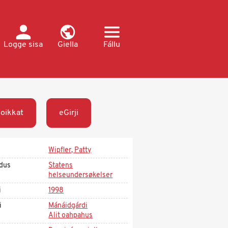
Logge sisa
Giella
Fállu
oikkat
eGirji
Wipfler, Patty
dus
Statens
helseundersøkelser
i
1998
i
Mánáidgárdi
Alit oahpahus