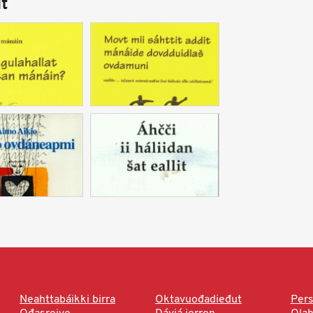
t
Neahttabáikki birra
Oktavuođadieđut
Pers