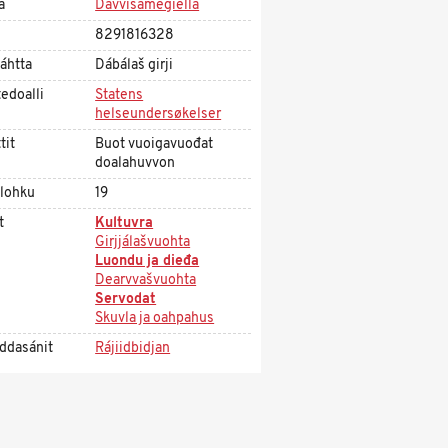
a
Davvisámegiella
8291816328
áhtta
Dábálaš girji
edoalli
Statens
helseundersøkelser
tit
Buot vuoigavuođat
doalahuvvon
olohku
19
t
Kultuvra
Girjjálašvuohta
Luondu ja dieđa
Dearvvašvuohta
Servodat
Skuvla ja oahpahus
ddasánit
Rájiidbidjan