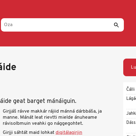
áide
Lu
Čálli
Lágá
áide geat barget mánáiguin.
Girjjáš rávve makkár rájiid mánná dárbbáša, ja
Jahk
manne. Mánát leat rievtti mielde ánuheame
Dáss
rávisolbmuin veahki go nággegohtet.
Girjji sáhtát maid lohkat
digitálagirjin