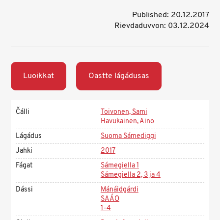
Published: 20.12.2017
Rievdaduvvon: 03.12.2024
Luoikkat
Oastte lágádusas
Čálli
Toivonen, Sami
Havukainen, Aino
Lágádus
Suoma Sámediggi
Jahki
2017
Fágat
Sámegiella 1
Sámegiella 2, 3 ja 4
Dássi
Mánáidgárdi
SAÁO
1-4