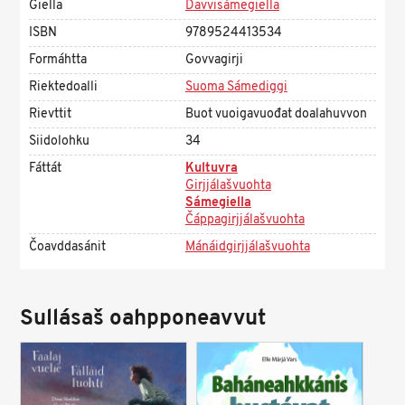
Giella
Davvisámegiella
ISBN
9789524413534
Formáhtta
Govvagirji
Riektedoalli
Suoma Sámediggi
Rievttit
Buot vuoigavuođat doalahuvvon
Siidolohku
34
Fáttát
Kultuvra
Girjjálašvuohta
Sámegiella
Čáppagirjjálašvuohta
Čoavddasánit
Mánáidgirjjálašvuohta
Sullásaš oahpponeavvut