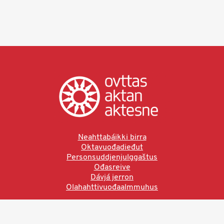
Neahttabáikki birra
Oktavuođadieđut
Personsuddjenjulggaštus
Ođasreive
Dávjá jerron
Olahahttivuođaalmmuhus
Ved å bruke denne siden aksepterer du brukervilkårne.
Les vår personvernerklæring