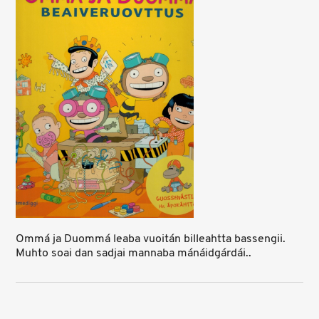
Ommá ja Duommá leaba vuoitán billeahtta bassengii.
Muhto soai dan sadjai mannaba mánáidgárdái..