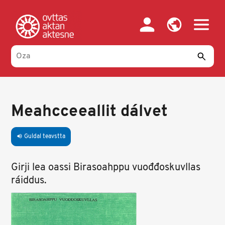
Skip
to
main
content
Meahcceeallit dálvet
Guldal teavstta
volume_up
Girji lea oassi Birasoahppu vuođđoskuvllas
ráiddus.