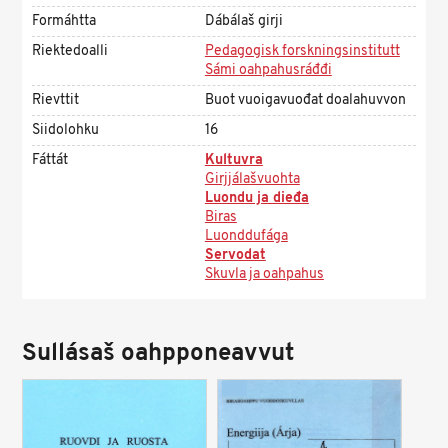
Formáhtta
Dábálaš girji
Riektedoalli
Pedagogisk forskningsinstitutt
Sámi oahpahusráđđi
Rievttit
Buot vuoigavuođat doalahuvvon
Siidolohku
16
Fáttát
Kultuvra
Girjjálašvuohta
Luondu ja dieđa
Biras
Luonddufága
Servodat
Skuvla ja oahpahus
Sullásaš oahpponeavvut