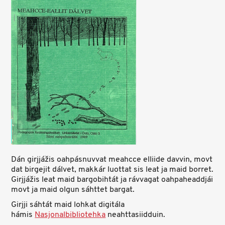
Dán girjjážis oahpásnuvvat meahcce elliide davvin, movt
dat birgejit dálvet, makkár luottat sis leat ja maid borret.
Girjjážis leat maid bargobihtát ja rávvagat oahpaheaddjái
movt ja maid olgun sáhttet bargat.
Girjji sáhtát maid lohkat digitála
hámis
Nasjonalbibliotehka
neahttasiidduin.