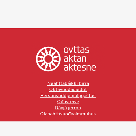
Neahttabáikki birra
Oktavuođadieđut
Personsuddjenjulggaštus
Ođasreive
Dávjá jerron
Olahahttivuođaalmmuhus
Ved å bruke denne siden aksepterer du brukervilkårne.
Les vår personvernerklæring