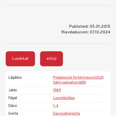
Published: 05.01.2015
Rievdaduvvon: 07.10.2024
Luoikkat
eGirji
Lágádus
Pedagogisk forskningsinstitutt
Sámi oahpahusráđđi
Jahki
1989
Fágat
Luonddufága
Dássi
1-4
Giella
Davvisámegiella