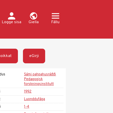
Logge sisa
Giella
Fállu
oikkat
eGirji
dus
Sámi oahpahusráđđi
Pedagogisk
forskningsinstitutt
i
1992
t
Luonddufága
i
1-4