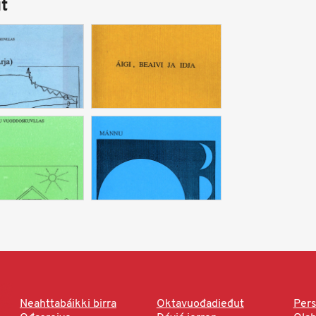
t
Neahttabáikki birra
Oktavuođadieđut
Pers