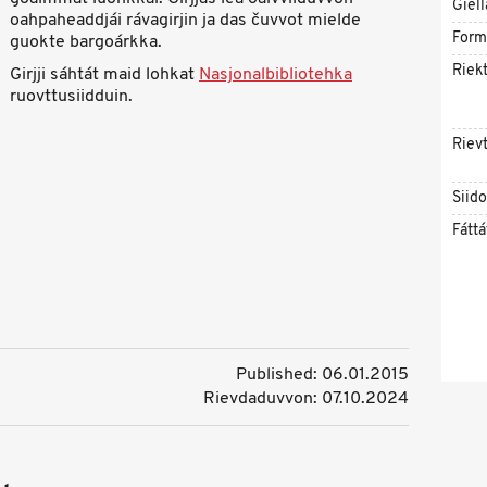
Giell
oahpaheaddjái rávagirjin ja das čuvvot mielde
Form
guokte bargoárkka.
Riekt
Girjji sáhtát maid lohkat
Nasjonalbibliotehka
ruovttusiidduin.
Rievt
Siid
Fáttá
Published: 06.01.2015
Rievdaduvvon: 07.10.2024