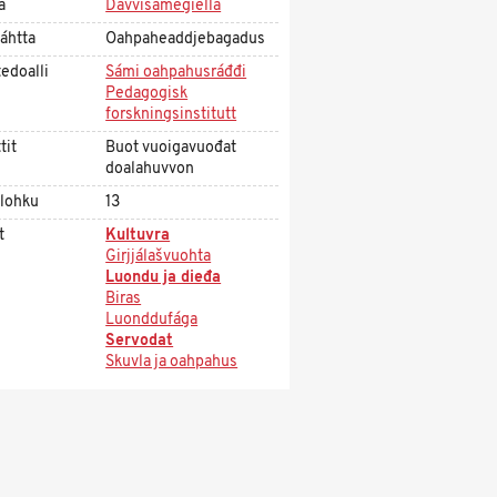
a
Davvisámegiella
áhtta
Oahpaheaddjebagadus
edoalli
Sámi oahpahusráđđi
Pedagogisk
forskningsinstitutt
tit
Buot vuoigavuođat
doalahuvvon
olohku
13
t
Kultuvra
Girjjálašvuohta
Luondu ja dieđa
Biras
Luonddufága
Servodat
Skuvla ja oahpahus