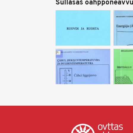
Sullásaš oahpponeavvu