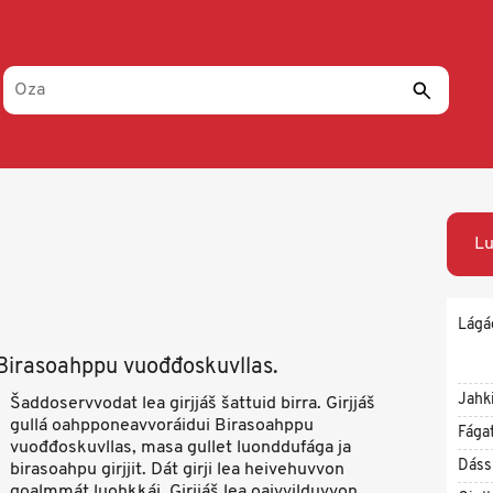
Lu
Lágá
Birasoahppu vuođđoskuvllas.
Jahk
Šaddoservvodat lea girjjáš šattuid birra. Girjjáš
gullá oahpponeavvoráidui Birasoahppu
Fága
vuođđoskuvllas, masa gullet luonddufága ja
Dáss
birasoahpu girjjit. Dát girji lea heivehuvvon
goalmmát luohkkái. Girjjáš lea oaivvilduvvon