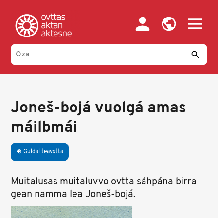
Skip
to
main
content
Joneš-bojá vuolgá amas
máilbmái
Guldal teavstta
volume_up
Muitalusas muitaluvvo ovtta sáhpána birra
gean namma lea Joneš-bojá.