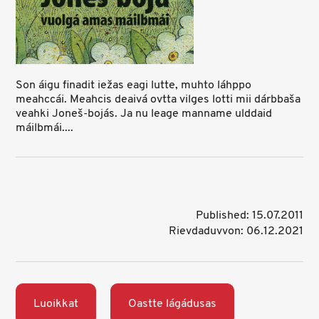
Son áigu finadit iežas eagi lutte, muhto láhppo
meahccái. Meahcis deaivá ovtta vilges lotti mii dárbbaša
veahki Joneš-bojás. Ja nu leage manname ulddaid
máilbmái....
Published: 15.07.2011
Rievdaduvvon: 06.12.2021
Luoikkat
Oastte lágádusas