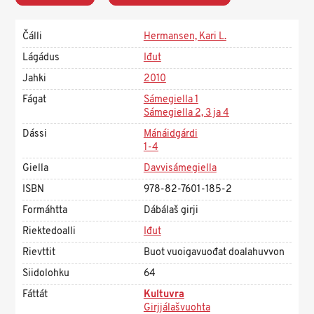
Čálli
Hermansen, Kari L.
Lágádus
Iđut
Jahki
2010
Fágat
Sámegiella 1
Sámegiella 2, 3 ja 4
Dássi
Mánáidgárdi
1-4
Giella
Davvisámegiella
ISBN
978-82-7601-185-2
Formáhtta
Dábálaš girji
Riektedoalli
Iđut
Rievttit
Buot vuoigavuođat doalahuvvon
Siidolohku
64
Fáttát
Kultuvra
Girjjálašvuohta