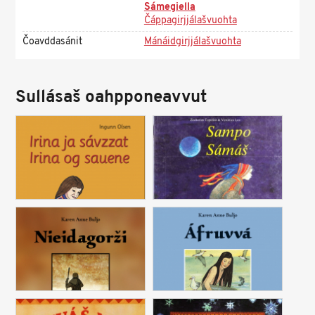
Sámegiella
Čáppagirjjálašvuohta
Čoavddasánit
Mánáidgirjjálašvuohta
Sullásaš oahpponeavvut