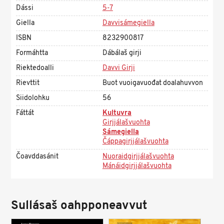
Dássi
5-7
Giella
Davvisámegiella
ISBN
8232900817
Formáhtta
Dábálaš girji
Riektedoalli
Davvi Girji
Rievttit
Buot vuoigavuođat doalahuvvon
Siidolohku
56
Fáttát
Kultuvra
Girjjálašvuohta
Sámegiella
Čáppagirjjálašvuohta
Čoavddasánit
Nuoraidgirjjálašvuohta
Mánáidgirjjálašvuohta
Sullásaš oahpponeavvut