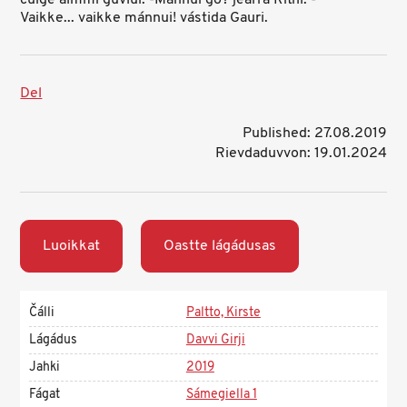
cuige almmi guvlui. -Mánnui go? jearrá Ritni. -
Vaikke... vaikke mánnui! vástida Gauri.
Del
Published: 27.08.2019
Rievdaduvvon: 19.01.2024
Luoikkat
Oastte lágádusas
Čálli
Paltto, Kirste
Lágádus
Davvi Girji
Jahki
2019
Fágat
Sámegiella 1