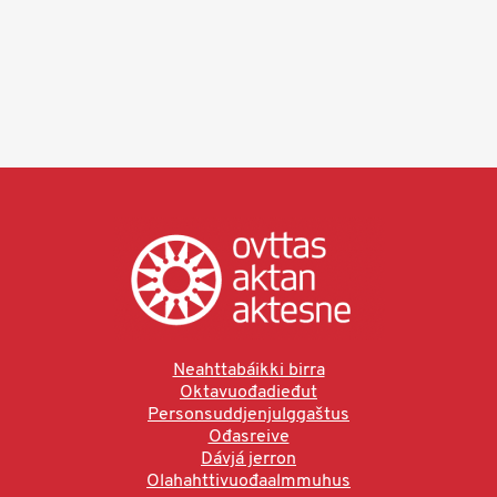
Neahttabáikki birra
Oktavuođadieđut
Personsuddjenjulggaštus
Ođasreive
Dávjá jerron
Olahahttivuođaalmmuhus