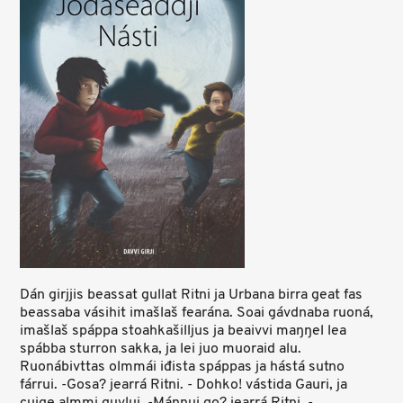
Dán girjjis beassat gullat Ritni ja Urbana birra geat fas
beassaba vásihit imašlaš fearána. Soai gávdnaba ruoná,
imašlaš spáppa stoahkašilljus ja beaivvi maŋŋel lea
spábba sturron sakka, ja lei juo muoraid alu.
Ruonábivttas olmmái iđista spáppas ja hástá sutno
fárrui. -Gosa? jearrá Ritni. - Dohko! vástida Gauri, ja