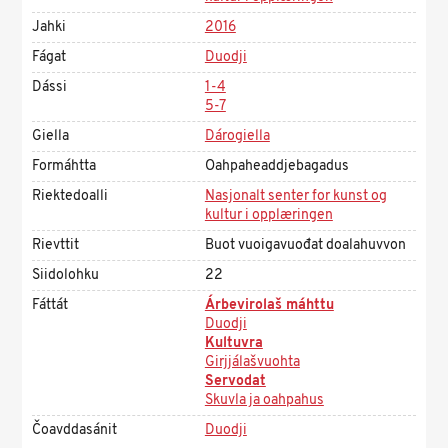
Jahki
2016
Fágat
Duodji
Dássi
1-4
5-7
Giella
Dárogiella
Formáhtta
Oahpaheaddjebagadus
Riektedoalli
Nasjonalt senter for kunst og
kultur i opplæringen
Rievttit
Buot vuoigavuođat doalahuvvon
Siidolohku
22
Fáttát
Árbevirolaš máhttu
Duodji
Kultuvra
Girjjálašvuohta
Servodat
Skuvla ja oahpahus
Čoavddasánit
Duodji