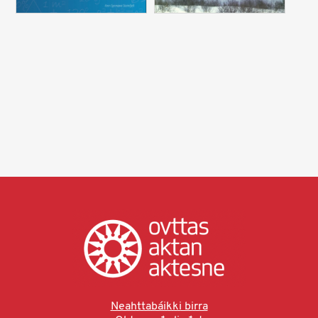
Neahttabáikki birra