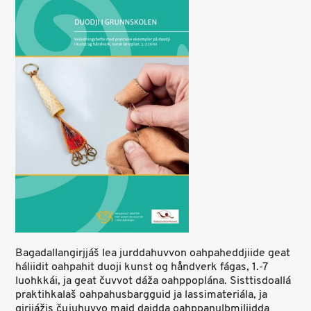
Bagadallangirjjáš lea jurddahuvvon oahpaheddjiide geat
háliidit oahpahit duoji kunst og håndverk fágas, 1.-7
luohkkái, ja geat čuvvot dáža oahppoplána. Sisttisdoallá
praktihkalaš oahpahusbargguid ja lassimateriála, ja
girjjážis čujuhuvvo maid daidda oahppanulbmiliidda