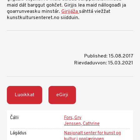
maid dát barggut gokčet. Girjjis lea maid nállogoađi ja
goarrunveasku minstár.
Girjjáža
sáhttá viežžat
kunstkultursenteret.no siidduin.
Published: 15.08.2017
Rievdaduvvon: 15.03.2021
Luoikkat
eGirji
Čálli
Fors, Gry
Jenssen, Cathrine
Lágádus
Nasjonalt senter for kunst og
kultur i opplæringen