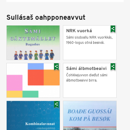
Sullásaš oahpponeavvut
NRK vuorká
Sámi sisdoallu NRK vuorkkás,
1960-logus otná beaivái.
Sámi álbmotbeaivi
Čohkkejuvvon dieđut sámi
álbmotbeaivvi birra.