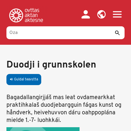
Skip
to
main
content
Duodji i grunnskolen
Guldal teavstta
volume_up
Bagadallangirjjáš mas leat ovdamearkkat
praktihkalaš duodjebargguin fágas kunst og
håndverk, heivehuvvon dáru oahppoplána
mielde 1.-7- luohkkái.