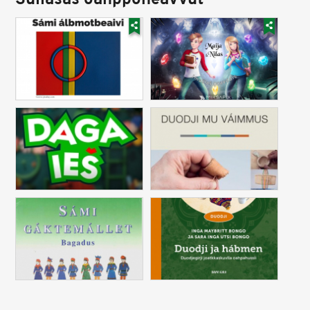
Sullásaš oahpponeavvut