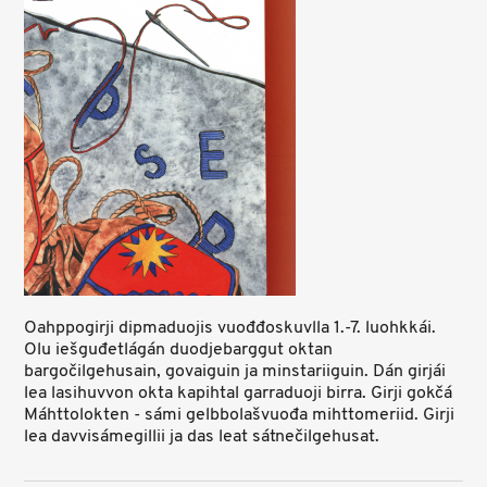
Oahppogirji dipmaduojis vuođđoskuvlla 1.-7. luohkkái.
Olu iešguđetlágán duodjebarggut oktan
bargočilgehusain, govaiguin ja minstariiguin. Dán girjái
lea lasihuvvon okta kapihtal garraduoji birra. Girji gokčá
Máhttolokten - sámi gelbbolašvuođa mihttomeriid. Girji
lea davvisámegillii ja das leat sátnečilgehusat.