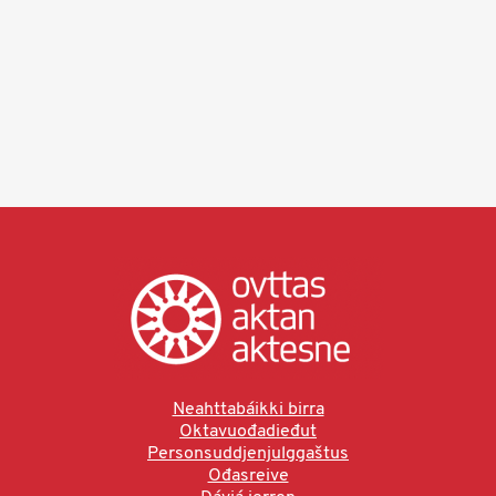
Neahttabáikki birra
Oktavuođadieđut
Personsuddjenjulggaštus
Ođasreive