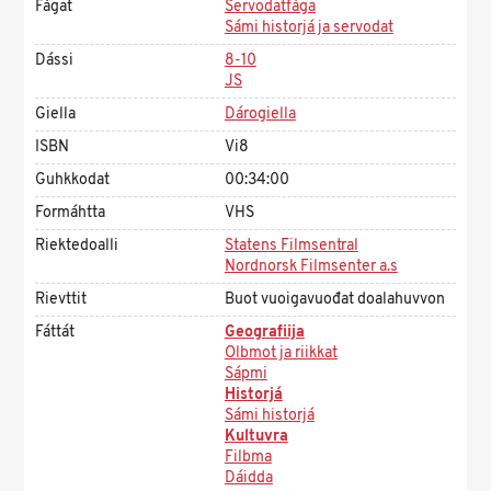
Fágat
Servodatfága
Sámi historjá ja servodat
Dássi
8-10
JS
Giella
Dárogiella
ISBN
Vi8
Guhkkodat
00:34:00
Formáhtta
VHS
Riektedoalli
Statens Filmsentral
Nordnorsk Filmsenter a.s
Rievttit
Buot vuoigavuođat doalahuvvon
Fáttát
Geografiija
Olbmot ja riikkat
Sápmi
Historjá
Sámi historjá
Kultuvra
Filbma
Dáidda