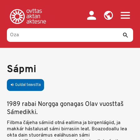
Skip
to
main
content
Sápmi
Guldal teavstta
volume_up
1989 rabai Norgga gonagas Olav vuosttaš
Sámedikki.
Filbma čájeha sámiid otná eallima ja birgenlágiid, ja
makkár hástalusat sámi birrasiin leat. Boazodoallu lea
okta dain stuorámus ealáhusain sámi