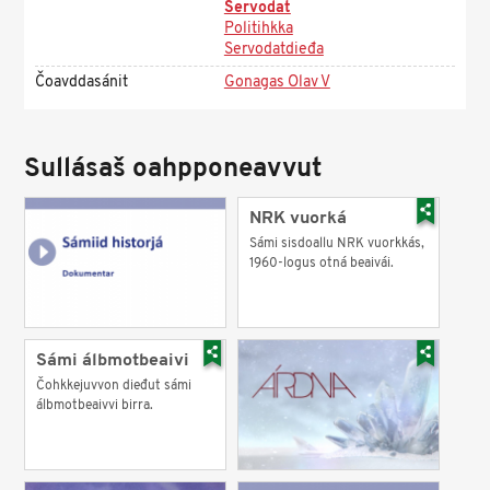
Servodat
Politihkka
Servodatdieđa
Čoavddasánit
Gonagas Olav V
Sullásaš oahpponeavvut
NRK vuorká
Sámi sisdoallu NRK vuorkkás,
1960-logus otná beaivái.
Sámi álbmotbeaivi
Čohkkejuvvon dieđut sámi
álbmotbeaivvi birra.