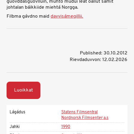
guovddášguovlluin, muhto muđui leat oallut sámit
johtalan báikkiide miehtá Norgga.
Filbma gávdno maid
davvisámegillii.
Published: 30.10.2012
Rievdaduvvon: 12.02.2026
Luoikkat
Lágádus
Statens Filmsentral
Nordnorsk Filmsenter a.s
Jahki
1990