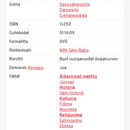
Giella
Davvisámegiella
Dárogiella
Giellaneautrála
ISBN
Vi250
Guhkkodat
01:14:09
Formáhtta
DVD
Riektedoalli
NRK Sámi Radio
Rievttit
Buot vuoigavuođat doalahuvvon
Demands
Norwaco
Jua
Fáttát
Árbevirolaš máhttu
Juoigan
Historjá
Sámi historjá
Kultuvra
Filbma
Musihkka
Religiuvdna
Eallinoaidnu
Etihkka