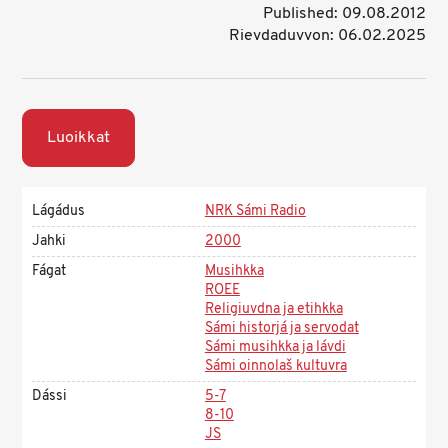
Published: 09.08.2012
Rievdaduvvon: 06.02.2025
Luoikkat
Lágádus
NRK Sámi Radio
Jahki
2000
Fágat
Musihkka
ROEE
Religiuvdna ja etihkka
Sámi historjá ja servodat
Sámi musihkka ja lávdi
Sámi oinnolaš kultuvra
Dássi
5-7
8-10
JS