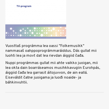
Vuosttaš prográmma lea oassi ''Folkemusikk''
nammasaš oahppoprográmmaráiddus. Dás gullat mii
luohti lea ja movt dat lea rievdan áiggiid čađa.
Nuppi prográmmas gullat mii ahte vaikko juoigan, mii
lea okta dain boarráseamos musihkkavugiin Eurohpás,
áiggiid čađa lea garrasit áitojuvvon, de ain eallá.
Eiseváldit čatne juoigama ja luođi noaide- ja
báhkinvuhtii.