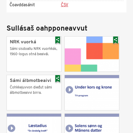
Čoavddasánit
ČSV
Sullásaš oahpponeavvut
NRK vuorká
Sámi sisdoallu NRK vuorkkás,
1960-logus otná beaivái.
Sámi álbmotbeaivi
Čohkkejuvvon dieđut sámi
álbmotbeaivvi birra.