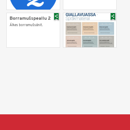
Borramušspeallu 2
Álkes borramušsánit.