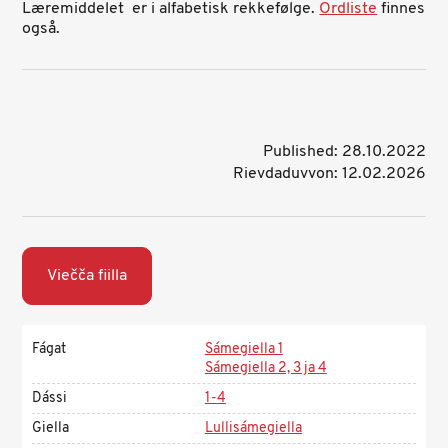
Læremiddelet er i alfabetisk rekkefølge.
Ordliste
finnes
også.
Published: 28.10.2022
Rievdaduvvon: 12.02.2026
Viečča fiilla
Fágat
Sámegiella 1
Sámegiella 2, 3 ja 4
Dássi
1-4
Giella
Lullisámegiella