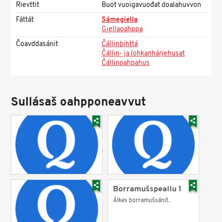
Rievttit
Buot vuoigavuođat doalahuvvon
Fáttát
Sámegiella
Giellaoahppa
Čoavddasánit
Čállinbihttá
Čállin- ja lohkanhárjehusat
Čállinoahpahus
Sullásaš oahpponeavvut
Borramušspeallu 1
Álkes borramušsánit.