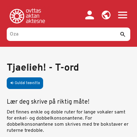
Skip
to
main
content
Tjaelieh! - T-ord
Guldal teavstta
volume_up
Lær deg skrive på riktig måte!
Det finnes enkle og doble ruter for lange vokaler samt
for enkel- og dobbelkonsonantene. For
dobbelkonsonantene som skrives med tre bokstaver er
ruterne tredoble.