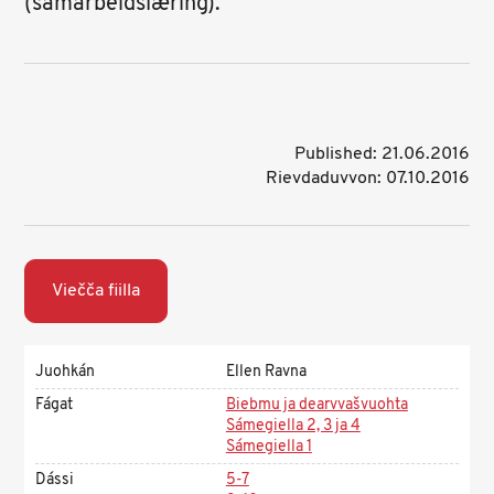
(samarbeidslæring).
Published: 21.06.2016
Rievdaduvvon: 07.10.2016
Viečča fiilla
Juohkán
Ellen Ravna
Fágat
Biebmu ja dearvvašvuohta
Sámegiella 2, 3 ja 4
Sámegiella 1
Dássi
5-7