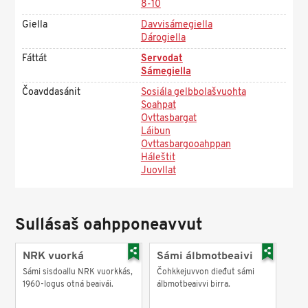
8-10
Giella
Davvisámegiella
Dárogiella
Fáttát
Servodat
Sámegiella
Čoavddasánit
Sosiála gelbbolašvuohta
Soahpat
Ovttasbargat
Láibun
Ovttasbargooahppan
Háleštit
Juovllat
Sullásaš oahpponeavvut
NRK vuorká
Sámi álbmotbeaivi
Sámi sisdoallu NRK vuorkkás,
Čohkkejuvvon dieđut sámi
1960-logus otná beaivái.
álbmotbeaivvi birra.