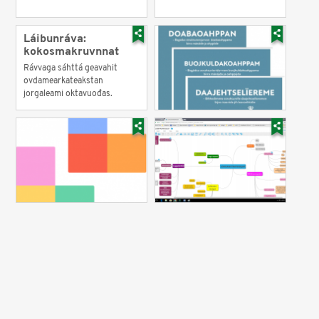
Láibunráva:
kokosmakruvnnat
Rávvaga sáhttá geavahit
ovdamearkateakstan
jorgaleami oktavuođas.