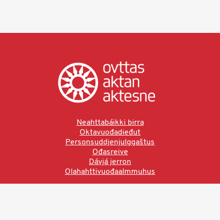
Neahttabáikki birra
Oktavuođadieđut
Personsuddjenjulggaštus
Ođasreive
Dávjá jerron
Olahahttivuođaalmmuhus
Ved å bruke denne siden aksepterer du brukervilkårne.
Les vår personvernerklæring
Ovttas | Aktan | Aktesne