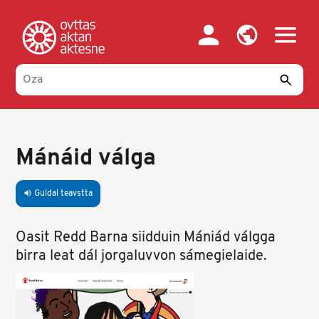
Skip
to
main
content
Mánáid válga
Guldal teavstta
volume_up
Oasit Redd Barna siidduin Mániád válgga
birra leat dál jorgaluvvon sámegielaide.