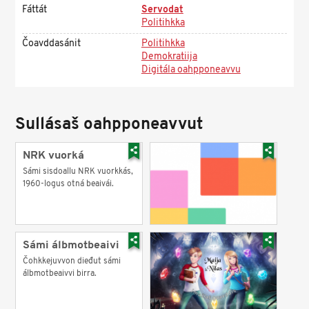
Fáttát
Servodat
Politihkka
Čoavddasánit
Politihkka
Demokratiija
Digitála oahpponeavvu
Sullásaš oahpponeavvut
NRK vuorká
Sámi sisdoallu NRK vuorkkás,
1960-logus otná beaivái.
Sámi álbmotbeaivi
Čohkkejuvvon dieđut sámi
álbmotbeaivvi birra.