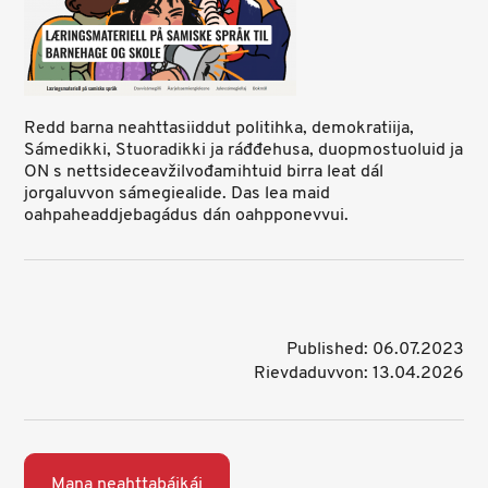
Redd barna neahttasiiddut politihka, demokratiija,
Sámedikki, Stuoradikki ja ráđđehusa, duopmostuoluid ja
ON s nettsideceavžilvođamihtuid birra leat dál
jorgaluvvon sámegiealide. Das lea maid
oahpaheaddjebagádus dán oahpponevvui.
Published: 06.07.2023
Rievdaduvvon: 13.04.2026
Mana neahttabáikái