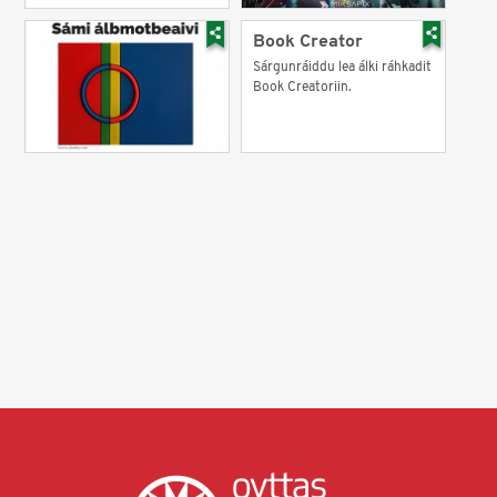
Book Creator
Sárgunráiddu lea álki ráhkadit
Book Creatoriin.