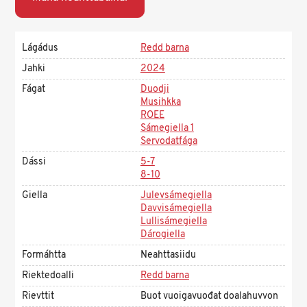
Lágádus
Redd barna
Jahki
2024
Fágat
Duodji
Musihkka
ROEE
Sámegiella 1
Servodatfága
Dássi
5-7
8-10
Giella
Julevsámegiella
Davvisámegiella
Lullisámegiella
Dárogiella
Formáhtta
Neahttasiidu
Riektedoalli
Redd barna
Rievttit
Buot vuoigavuođat doalahuvvon