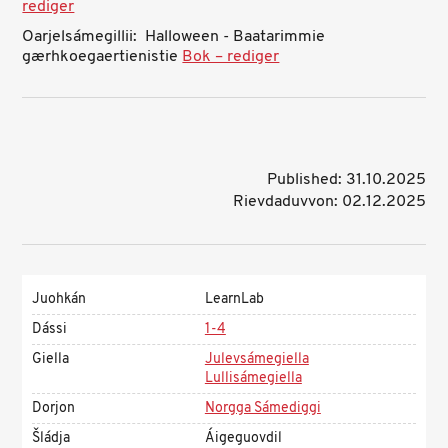
rediger
Oarjelsámegillii: Halloween - Baatarimmie
gærhkoegaertienistie
Bok – rediger
Published: 31.10.2025
Rievdaduvvon: 02.12.2025
Juohkán
LearnLab
Dássi
1-4
Giella
Julevsámegiella
Lullisámegiella
Dorjon
Norgga Sámediggi
Šládja
Áigeguovdil