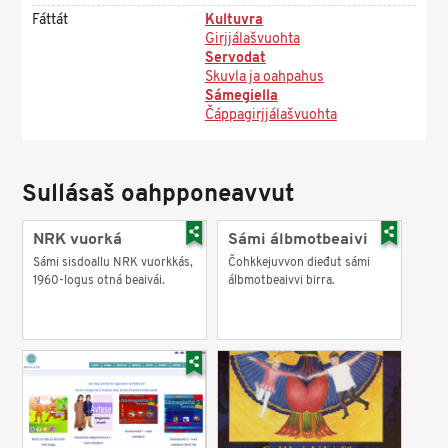
Fáttát
Kultuvra
Girjjálašvuohta
Servodat
Skuvla ja oahpahus
Sámegiella
Čáppagirjjálašvuohta
Sullásaš oahpponeavvut
NRK vuorká
Sámi álbmotbeaivi
Sámi sisdoallu NRK vuorkkás,
Čohkkejuvvon dieđut sámi
1960-logus otná beaivái.
álbmotbeaivvi birra.