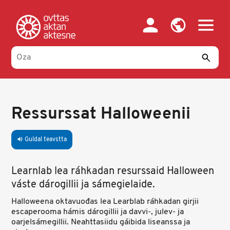
Skip
to
main
content
Ressurssat Halloweenii
Guldal teavstta
volume_up
Learnlab lea ráhkadan resurssaid Halloween
váste dárogillii ja sámegielaide.
Halloweena oktavuođas lea Learblab ráhkadan girjii
escaperooma hámis dárogillii ja davvi-, julev- ja
oarjelsámegillii. Neahttasiidu gáibida liseanssa ja