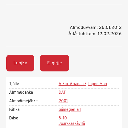
Almoduvvam: 26.01.2012
Ådåstuhttem: 12.02.2026
Luojka
E-girjje
Tjálle
Aikio-Arianaick, Inger-Mari
Almmudahka
DAT
Almodimejáhke
2001
Fáhka
Sámegiella 1
Dáse
8-10
Joarkkaskåvllå