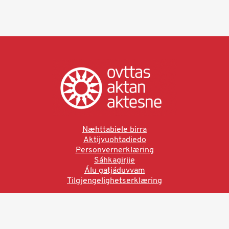
Næhttabiele birra
Aktijvuohtadiedo
Personvernerklæring
Sáhkagirjje
Álu gatjáduvvam
Tilgjengelighetserklæring
Ved å bruke denne siden aksepterer du brukervilkårne.
Les vår personvernerklæring
Ovttas | Aktan | Aktesne