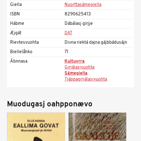
Giella
Nuorttasámegiella
ISBN
8290625413
Hábme
Dábálasj girjje
Æjgát
DAT
Rievtesvuohta
Divna riektá dajna gájbbádusájn
Biellelåhko
71
Ábnnasa
Kultuvrra
Girjálasjvuohta
Sámegiella
Tjáppagirjálasjvuohta
Muodugasj oahpponævo