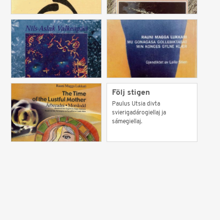
Följ stigen
Paulus Utsia divta
svierigadárogiellaj ja
sámegiellaj.