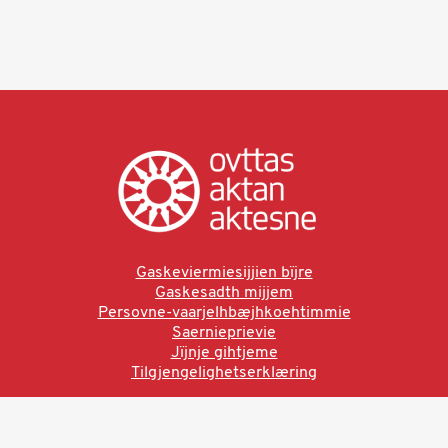
Gaskeviermiesijjien bïjre
Gaskesadth mijjem
Persovne-vaarjelhbæjhkoehtimmie
Saernieprievie
Jïjnje gihtjeme
Tilgjengelighetserklæring
Ved å bruke denne siden aksepterer du brukervilkårne.
Les vår personvernerklæring