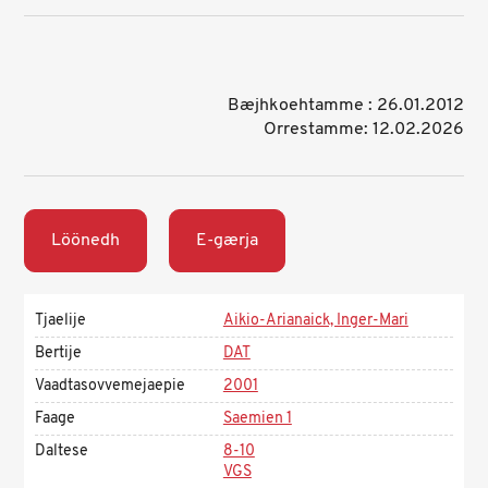
Bæjhkoehtamme : 26.01.2012
Orrestamme: 12.02.2026
Löönedh
E-gærja
Tjaelije
Aikio-Arianaick, Inger-Mari
Bertije
DAT
Vaadtasovvemejaepie
2001
Faage
Saemien 1
Daltese
8-10
VGS