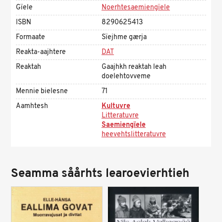
Gïele
Noerhtesaemiengïele
ISBN
8290625413
Formaate
Sïejhme gærja
Reakta-aajhtere
DAT
Reaktah
Gaajhkh reaktah leah
doelehtovveme
Mennie bielesne
71
Aamhtesh
Kultuvre
Litteratuvre
Saemiengïele
heevehtslitteratuvre
Seamma såårhts learoevierhtieh